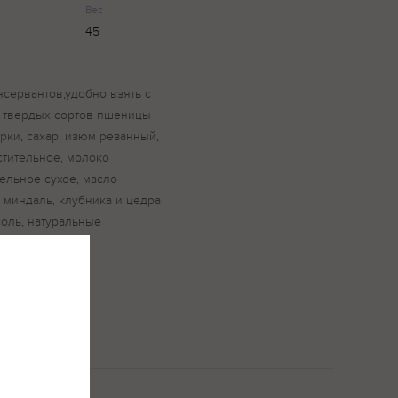
Вес
45
нсервантов,удобно взять с
из твердых сортов пшеницы
рки, сахар, изюм резанный,
стительное, молоко
ельное сухое, масло
 миндаль, клубника и цедра
оль, натуральные
а.