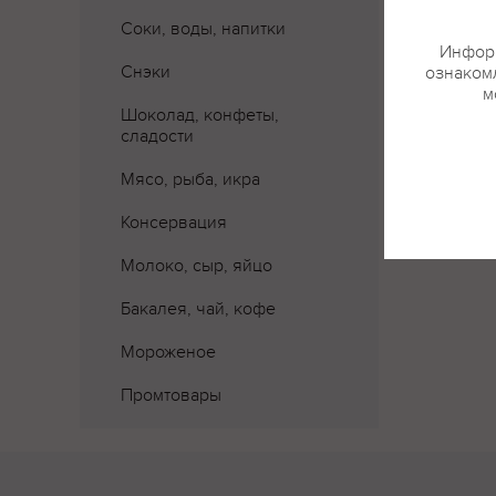
Соки, воды, напитки
Информ
Снэки
ознакомл
м
Шоколад, конфеты,
сладости
Мясо, рыба, икра
Консервация
Молоко, сыр, яйцо
Бакалея, чай, кофе
Мороженое
Промтовары