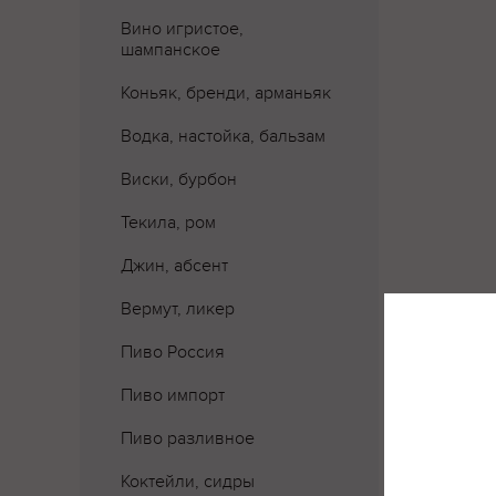
Вино игристое,
шампанское
Коньяк, бренди, арманьяк
Водка, настойка, бальзам
Виски, бурбон
Текила, ром
Джин, абсент
Вермут, ликер
Пиво Россия
Пиво импорт
Где 
Пиво разливное
Коктейли, сидры