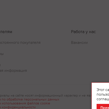
Оставить отзыв
ателям
Работа у нас
остоянного покупателя
Вакансии
ны
и
ая информация
Этот с
пользо
риалы на сайте носят информационный характер и не являются рек
соглаш
а по обработке персональных данных
а использования файлов cookie
а конфиденциальности
При