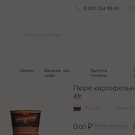
8 800 234 88 40
Каталог
Бакалея, чай,
Быстрое
кофе
питание
Пюре картофельн
41г
Россия
Артикул
0
₽
Нет в наличии
.00