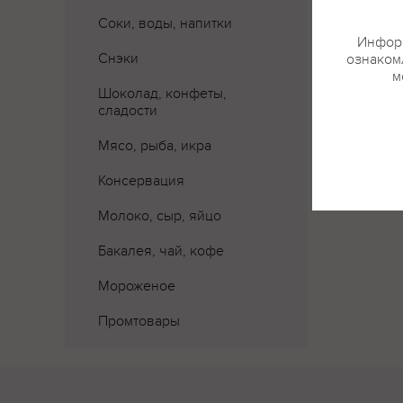
Где 
Соки, воды, напитки
Информ
Снэки
ознакомл
м
Шоколад, конфеты,
сладости
Мясо, рыба, икра
Консервация
Молоко, сыр, яйцо
Бакалея, чай, кофе
Мороженое
Промтовары