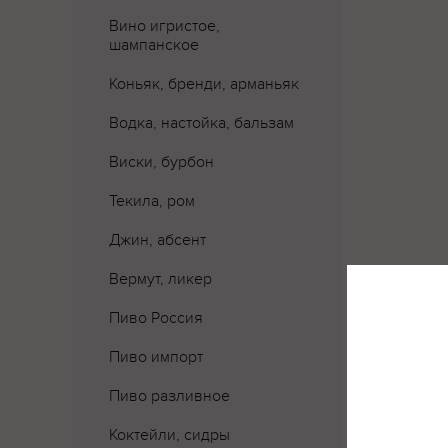
Вино игристое,
шампанское
Коньяк, бренди, арманьяк
Водка, настойка, бальзам
Виски, бурбон
Текила, ром
Джин, абсент
Вермут, ликер
Пиво Россия
Пиво импорт
Пиво разливное
Коктейли, сидры