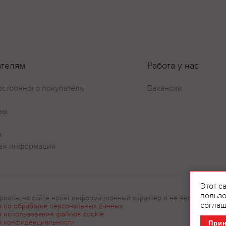
Оставить отзыв
ателям
Работа у нас
остоянного покупателя
Вакансии
ны
и
ая информация
Этот с
пользо
риалы на сайте носят информационный характер и не являются рек
соглаш
а по обработке персональных данных
а использования файлов cookie
а конфиденциальности
При