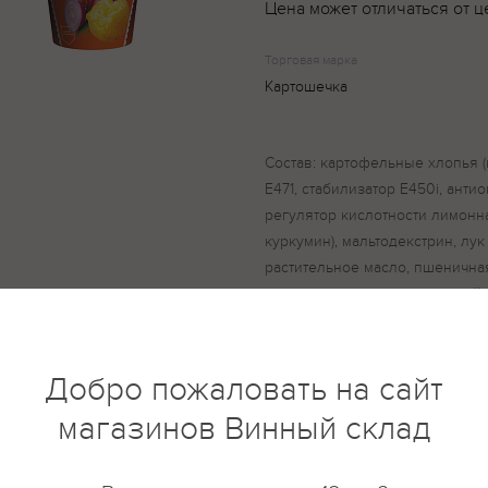
Цена может отличаться от ц
Торговая марка
Картошечка
Состав: картофельные хлопья (
Е471, стабилизатор Е450i, анти
регулятор кислотности лимонна
куркумин), мальтодекстрин, лу
растительное масло, пшеничная
молочная сухая, растительный
(морковь, паприка зеленая, пап
усилители вкуса и аромата Е62
переработки молока.
Добро пожаловать на сайт
магазинов Винный склад