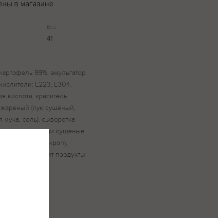
ены в магазине
Вес
41
картофель 99%, эмульгатор
окислители: Е223, Е304,
я кислота, краситель
к жареный (лук сушеный,
 мука, соль), сыворотка
 жир, соль, овощи сушёные
рика красная, укроп),
1, Е635. Содержит продукты