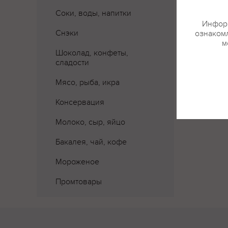
Соки, воды, напитки
Информ
Снэки
ознакомл
м
Шоколад, конфеты,
сладости
Мясо, рыба, икра
Консервация
Молоко, сыр, яйцо
Бакалея, чай, кофе
Мороженое
Промтовары