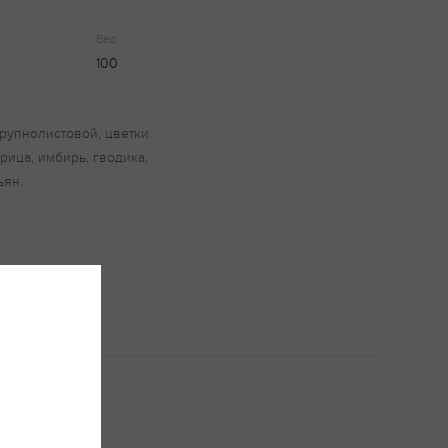
Вес
100
крупнолистовой, цветки
рица, имбирь, гводика,
ьян.