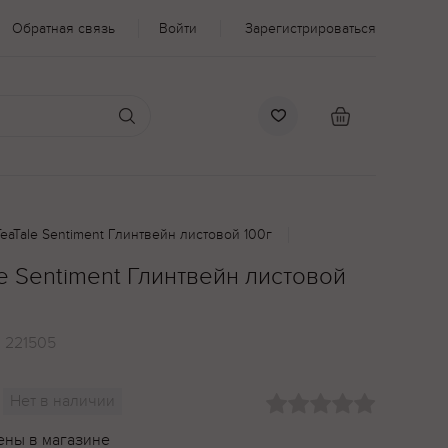
Обратная связь
Войти
Зарегистрироваться
eaTale Sentiment Глинтвейн листовой 100г
e Sentiment Глинтвейн листовой
:
221505
Нет в наличии
ены в магазине