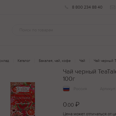
8 800 234 88 40
склад
Каталог
Бакалея, чай, кофе
Чай
Чай черный T
Чай черный TeaTal
100г
Россия
Артикул
0
₽
.00
Цена может отличаться от ц