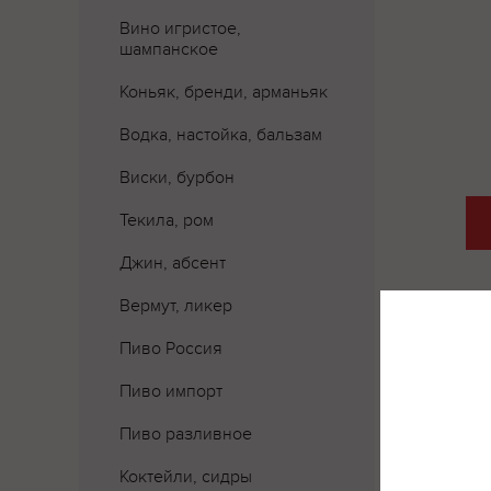
Вино игристое,
шампанское
Коньяк, бренди, арманьяк
Водка, настойка, бальзам
Виски, бурбон
Текила, ром
Джин, абсент
Вермут, ликер
Пиво Россия
Где 
Пиво импорт
Пиво разливное
Коктейли, сидры