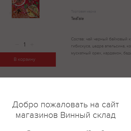
Торговая марка
TeaTale
Состав: чай черный байховый 
гибискуса, цедра апельсина, ко
мускатный орех, кардамон, бад
В корзину
купить?
Описание
Отзывы
Добро пожаловать на сайт
магазинов Винный склад