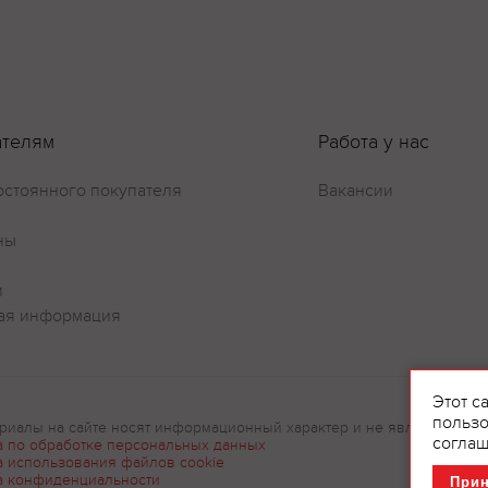
ателям
Работа у нас
остоянного покупателя
Вакансии
ны
и
ая информация
Этот с
пользо
риалы на сайте носят информационный характер и не являются рек
соглаш
а по обработке персональных данных
а использования файлов cookie
а конфиденциальности
При