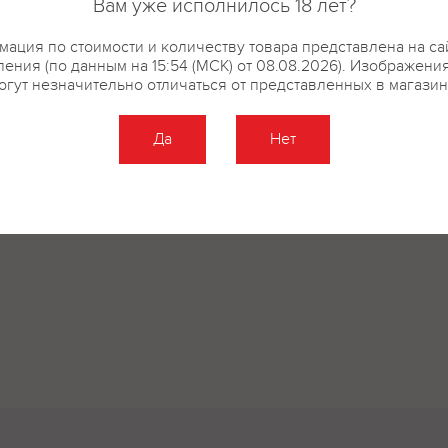
Вам уже исполнилось 18 лет?
ация по стоимости и количеству товара представлена на са
ения (по данным на 15:54 (МСК) от 08.08.2026). Изображени
огут незначительно отличаться от представленных в магазин
Да
Нет
Оставить отзыв