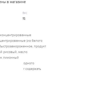
ены в магазине
Вес
15
е концентрированные
нцентрированные (из белого
 быстрозамороженное, продукт
й рисовый, масло
ок лимонный
ся сахара природного
. Продукт может содержать
ютен и молока