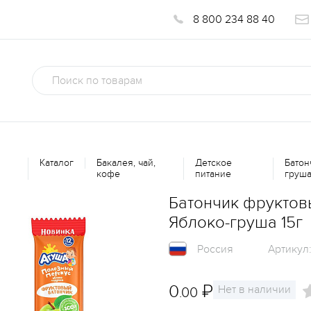
8 800 234 88 40
Каталог
Бакалея, чай,
Детское
Батон
кофе
питание
груша
Батончик фруктов
Яблоко-груша 15г
Россия
Артикул
0
₽
Нет в наличии
.00