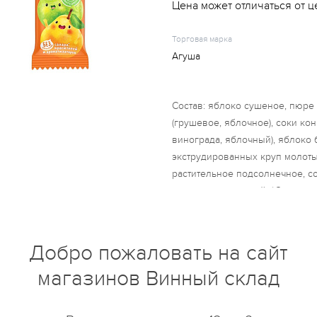
Цена может отличаться от ц
Торговая марка
Агуша
Состав: яблоко сушеное, пюр
(грушевое, яблочное), соки ко
винограда, яблочный), яблоко
экструдированных круп молоты
растительное подсолнечное, с
концентрированный. *Содержат
(естественного) происхождения
незначительное количество гл
Добро пожаловать на сайт
магазинов Винный склад
купить?
Описание
Отзывы