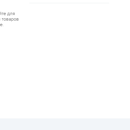
йте для
я товаров
е.