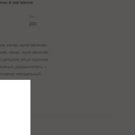
ены в магазине
Вес
200
е, сахар, мука овсяная,
ая, сахар, мука овсяная,
е цельное, яйцо куриное
рузный, разрыхлитель –
тизатор натуральный.