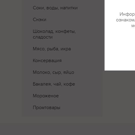
Соки, воды, напитки
Информ
Снэки
ознакомл
м
Шоколад, конфеты,
сладости
Мясо, рыба, икра
Консервация
Молоко, сыр, яйцо
Бакалея, чай, кофе
Мороженое
Промтовары