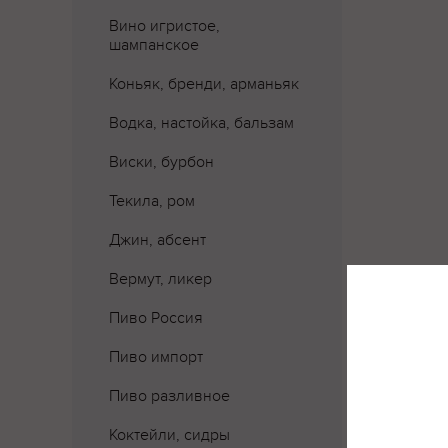
Вино игристое,
шампанское
Коньяк, бренди, арманьяк
Водка, настойка, бальзам
Виски, бурбон
Текила, ром
Джин, абсент
Вермут, ликер
Пиво Россия
Пиво импорт
Где 
Пиво разливное
Коктейли, сидры