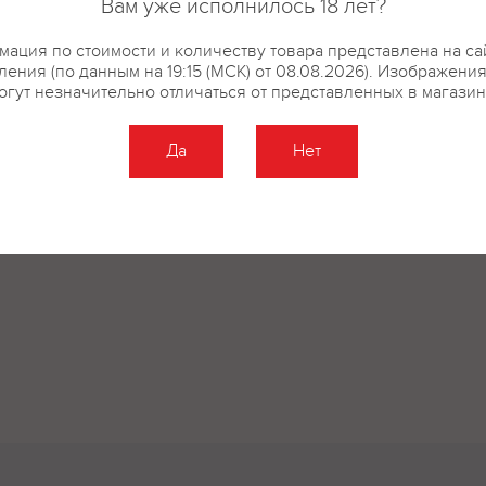
Вам уже исполнилось 18 лет?
ация по стоимости и количеству товара представлена на са
ения (по данным на 19:15 (МСК) от 08.08.2026). Изображени
огут незначительно отличаться от представленных в магазин
Да
Нет
Оставить отзыв