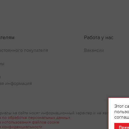
ателям
Работа у нас
остоянного покупателя
Вакансии
ны
и
ая информация
Этот с
пользо
риалы на сайте носят информационный характер и не являются рек
соглаш
а по обработке персональных данных
а использования файлов cookie
а конфиденциальности
При