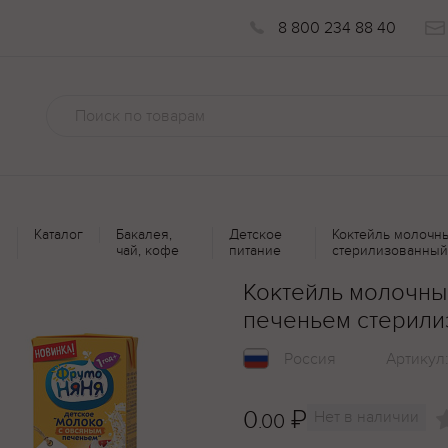
8 800 234 88 40
Каталог
Бакалея,
Детское
Коктейль молочн
чай, кофе
питание
стерилизованный
Коктейль молочны
печеньем стерили
Россия
Артикул
0
₽
Нет в наличии
.00