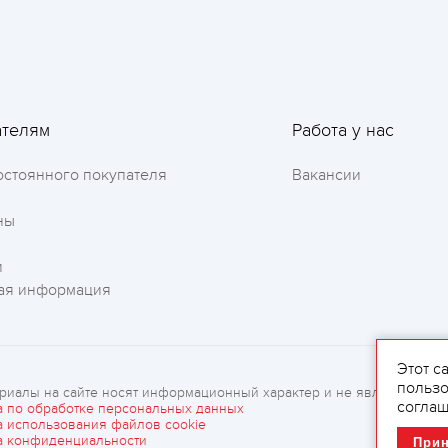
ателям
Работа у нас
остоянного покупателя
Вакансии
ны
и
ая информация
Этот с
пользо
риалы на сайте носят информационный характер и не являются рек
соглаш
а по обработке персональных данных
а использования файлов cookie
а конфиденциальности
При