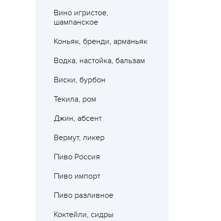
Вино игристое,
шампанское
Коньяк, бренди, арманьяк
Водка, настойка, бальзам
Виски, бурбон
Текила, ром
Джин, абсент
Вермут, ликер
Пиво Россия
Где 
Пиво импорт
Пиво разливное
Коктейли, сидры