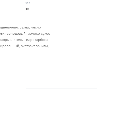
Вес
90
пшеничная, сахар, масло
ракт солодовый, молоко сухое
 разрыхлитель: гидрокарбонат
ированный, экстракт ванили,
.