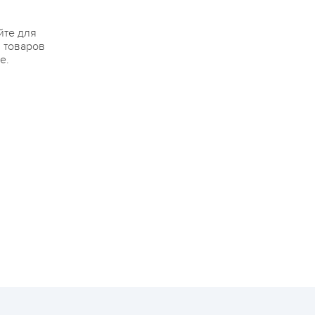
йте для
я товаров
е.