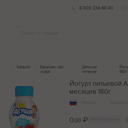
8 800 234 88 40
Каталог
Бакалея, чай,
Детское
Йогу
кофе
питание
180г
Йогурт питьевой А
месяцев 180г
Россия
Артикул
0
₽
Нет в наличии
.00