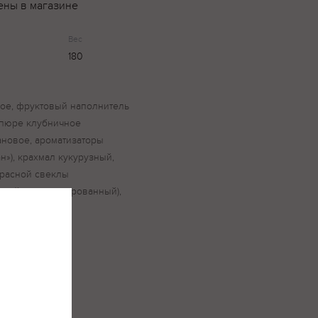
ены в магазине
Вес
180
ое, фруктовый наполнитель
, пюре клубничное
новое, ароматизаторы
н»), крахмал кукурузный,
 красной свеклы
нный концентрированный),
роорганизмы –