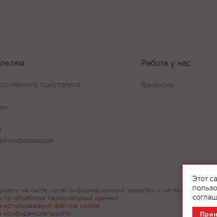
Оставить отзыв
ателям
Работа у нас
остоянного покупателя
Вакансии
ны
и
ая информация
Этот с
пользо
риалы на сайте носят информационный характер и не являются рек
соглаш
а по обработке персональных данных
а использования файлов cookie
а конфиденциальности
При