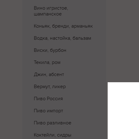
Вино игристое,
шампанское
Коньяк, бренди, арманьяк
Водка, настойка, бальзам
Виски, бурбон
Текила, ром
Джин, абсент
Вермут, ликер
Пиво Россия
Пиво импорт
Пиво разливное
Коктейли, сидры
Где 