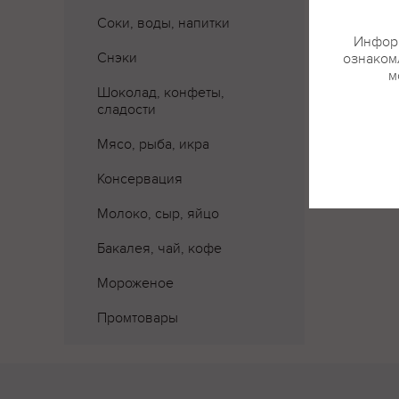
Соки, воды, напитки
Информ
Снэки
ознакомл
м
Шоколад, конфеты,
сладости
Мясо, рыба, икра
Консервация
Молоко, сыр, яйцо
Бакалея, чай, кофе
Мороженое
Промтовары