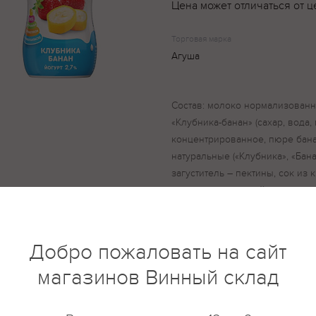
Цена может отличаться от ц
Торговая марка
Агуша
Состав: молоко нормализованн
«Клубника-банан» (сахар, вода
концентрированное, пюре бана
натуральные («Клубника», «Бана
загуститель – пектины, сок из
концентрированный, сок лимо
закваска, пробиотические мик
бифидобактерии ВВ12.
Добро пожаловать на сайт
магазинов Винный склад
купить?
Описание
Отзывы