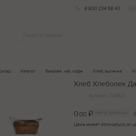
8 800 234 88 40
склад
Каталог
Бакалея, чай, кофе
Хлеб, выпечка
Х
Хлеб Хлебопек Д
Артикул:
224622
0
₽
Нет в наличии
.00
Цена может отличаться от ц