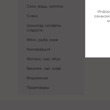
Соки, воды, напитки
Информ
Снэки
ознакомл
м
Шоколад, конфеты,
сладости
Мясо, рыба, икра
Консервация
Молоко, сыр, яйцо
Бакалея, чай, кофе
Мороженое
Промтовары