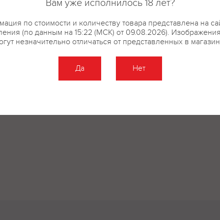
Вам уже исполнилось 18 лет?
ация по стоимости и количеству товара представлена на са
ения (по данным на 15:22 (МСК) от 09.08.2026). Изображени
огут незначительно отличаться от представленных в магазин
Да
Нет
Оставить отзыв