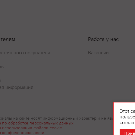
ателям
Работа у нас
остоянного покупателя
Вакансии
ны
и
ая информация
Этот с
пользо
риалы на сайте носят информационный характер и не являются рек
соглаш
а по обработке персональных данных
а использования файлов cookie
а конфиденциальности
При