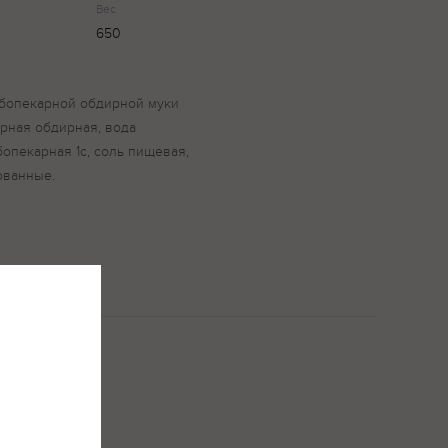
Вес
650
бопекарной обдирной муки
арная обдирная, вода
опекарная 1с, соль пищевая,
ованные.