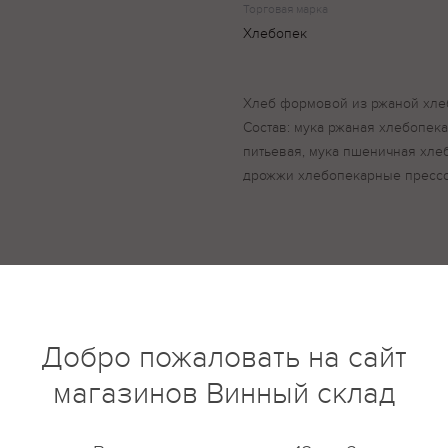
Торговая марка
Хлебопек
Хлеб формовой из ржаной хле
Состав: мука ржаная хлебопек
питьевая, мука пшеничная хлеб
дрожжи хлебопекарные пресс
купить?
Описание
Отзывы
Добро пожаловать на сайт
магазинов Винный склад