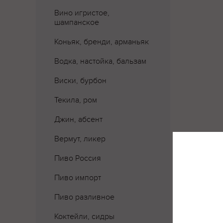
Вино игристое,
шампанское
Коньяк, бренди, арманьяк
Водка, настойка, бальзам
Виски, бурбон
Текила, ром
Джин, абсент
Вермут, ликер
Где 
Пиво Россия
Пиво импорт
Пиво разливное
Коктейли, сидры