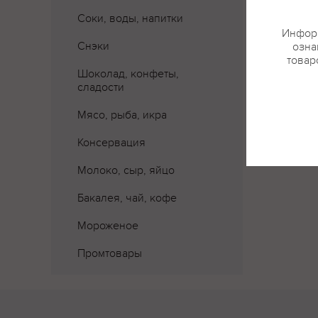
Соки, воды, напитки
Информ
Снэки
озна
товар
Шоколад, конфеты,
сладости
Мясо, рыба, икра
Консервация
Молоко, сыр, яйцо
Бакалея, чай, кофе
Мороженое
Промтовары