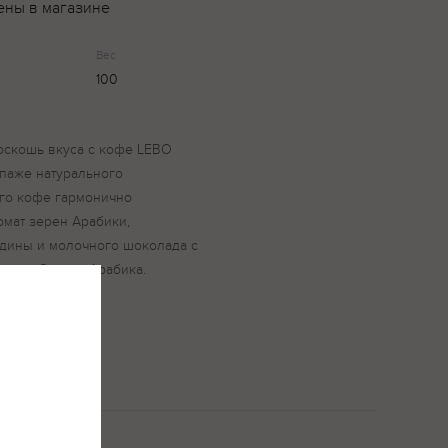
ены в магазине
Вес
100
оскошь вкуса с кофе LEBO
паже натурального
го кофе гармонично
омат зерен Арабики,
одины и молочного шоколада с
ием. Состав: Арабика.