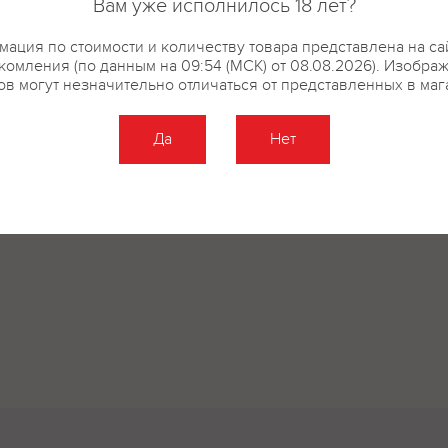
Вам уже исполнилось 18 лет?
ация по стоимости и количеству товара представлена на са
комления (по данным на 09:54 (МСК) от 08.08.2026). Изобра
ов могут незначительно отличаться от представленных в маг
Да
Нет