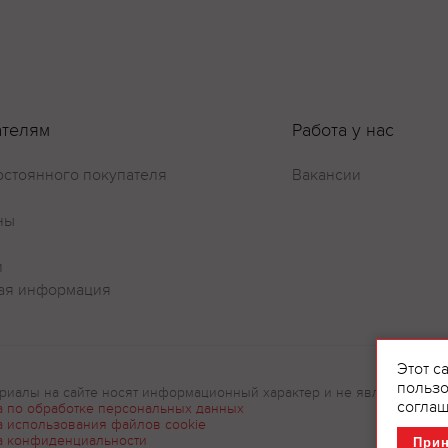
Оставить отзыв
ателям
Работа у нас
остоянного покупателя
Вакансии
ны
и
ая информация
Этот с
пользо
риалы на сайте носят информационный характер и не являются рек
соглаш
а по обработке персональных данных
а использования файлов cookie
а конфиденциальности
При