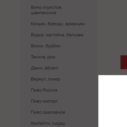
Вино игристое,
шампанское
Коньяк, бренди, арманьяк
Водка, настойка, бальзам
Виски, бурбон
Текила, ром
Джин, абсент
Вермут, ликер
Пиво Россия
Пиво импорт
Где 
Пиво разливное
Коктейли, сидры