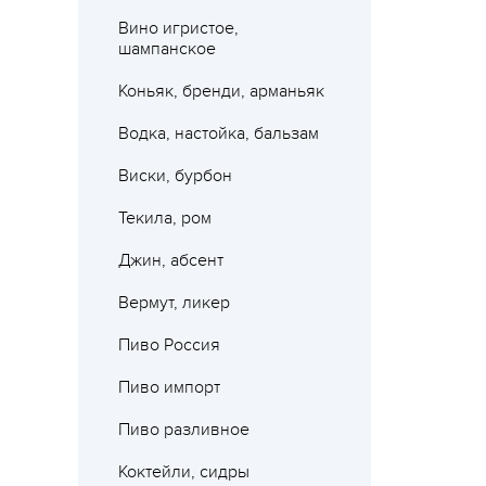
Вино игристое,
шампанское
Коньяк, бренди, арманьяк
Водка, настойка, бальзам
Виски, бурбон
Текила, ром
Джин, абсент
Вермут, ликер
Пиво Россия
Где 
Пиво импорт
Пиво разливное
Коктейли, сидры