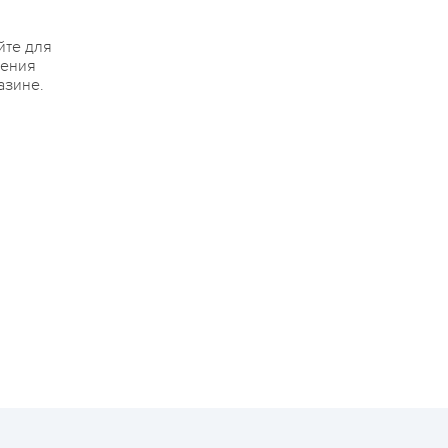
йте для
жения
азине.