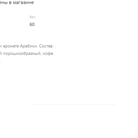
ены в магазине
Вес
60
и аромата Арабики. Состав:
й порошкообразный, кофе
.