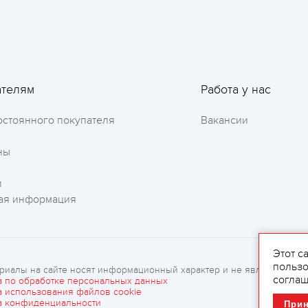
ателям
Работа у нас
остоянного покупателя
Вакансии
ны
и
ая информация
Этот с
пользо
риалы на сайте носят информационный характер и не являются рек
соглаш
а по обработке персональных данных
а использования файлов cookie
а конфиденциальности
При