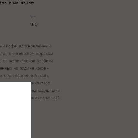
ены в магазине
Вес
400
ый кофе, вдохновленный
дов о гигантском морском
ртов африканской арабики
щенных на родине кофе -
ах величественной горы,
ми шоколада и пикантное
аля не оставят равнодушными
анов. Кофе сублимированный