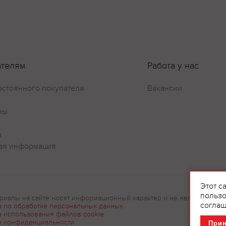
Оставить отзыв
ателям
Работа у нас
остоянного покупателя
Вакансии
ны
и
ая информация
Этот с
пользо
риалы на сайте носят информационный характер и не являются рек
соглаш
а по обработке персональных данных
а использования файлов cookie
а конфиденциальности
При