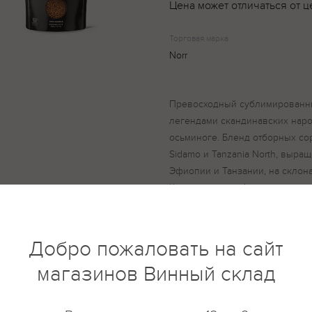
Цена может отличаться от ц
Торговая марка
Norr
Превосходный сублимированн
легендами скандинавских наро
осьминоге. Бленд отборных со
Sidamo и Tanzania North, выра
Эфиопии и Танзании, на склон
Килиманджаро. Аромат с нотка
послевкусие с оттенками минд
даже истинных кофейных гурм
Добро пожаловать на сайт
магазинов Винный склад
купить?
Описание
Отзывы