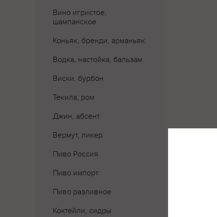
Вино игристое,
шампанское
Коньяк, бренди, арманьяк
Водка, настойка, бальзам
Виски, бурбон
Текила, ром
Джин, абсент
Вермут, ликер
Пиво Россия
Пиво импорт
Пиво разливное
Коктейли, сидры
Где 