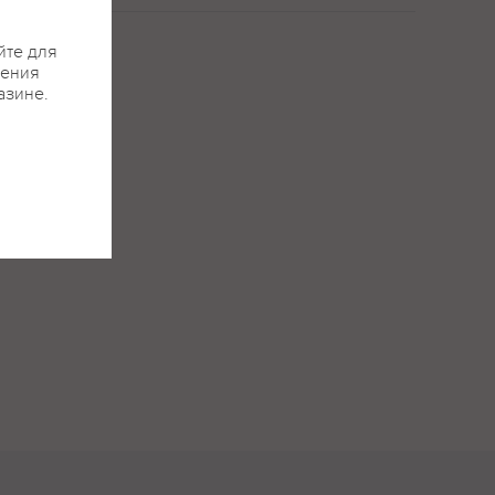
йте для
жения
азине.