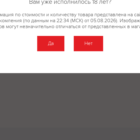
Вам уже исполнилось 18 лет?
ация по стоимости и количеству товара представлена на са
комления (по данным на 22:34 (МСК) от 05.08.2026). Изобра
ов могут незначительно отличаться от представленных в маг
Да
Нет