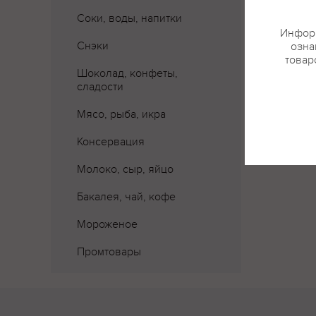
Соки, воды, напитки
Информ
Снэки
озна
товар
Шоколад, конфеты,
сладости
Мясо, рыба, икра
Консервация
Молоко, сыр, яйцо
Бакалея, чай, кофе
Мороженое
Промтовары