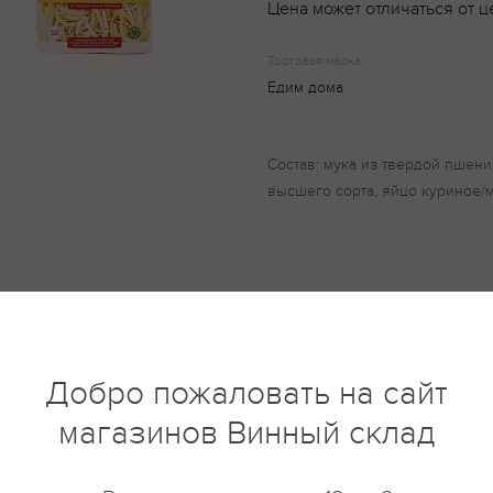
Цена может отличаться от ц
Торговая марка
Едим дома
Состав: мука из твердой пшен
высшего сорта, яйцо куриное/
купить?
Описание
Отзывы
Добро пожаловать на сайт
магазинов Винный склад