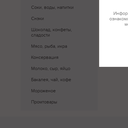
Соки, воды, напитки
Информ
Снэки
ознакомл
м
Шоколад, конфеты,
сладости
Мясо, рыба, икра
Консервация
Молоко, сыр, яйцо
Бакалея, чай, кофе
Мороженое
Промтовары