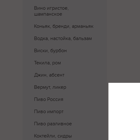
Вино игристое,
шампанское
Коньяк, бренди, арманьяк
Водка, настойка, бальзам
Виски, бурбон
Текила, ром
Джин, абсент
Вермут, ликер
Где 
Пиво Россия
Пиво импорт
Пиво разливное
Коктейли, сидры