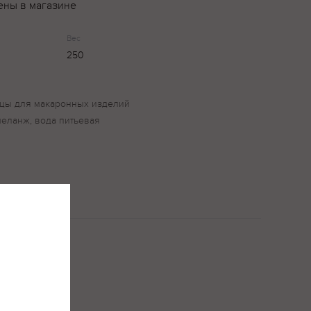
ены в магазине
Вес
250
ицы для макаронных изделий
меланж, вода питьевая