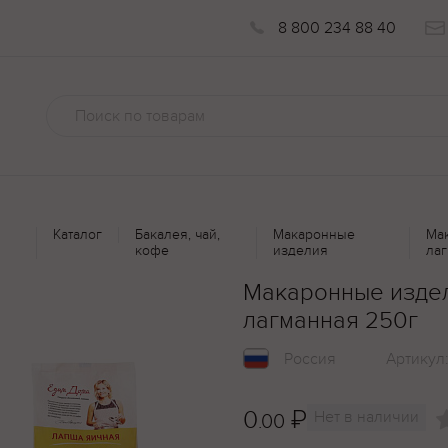
8 800 234 88 40
Каталог
Бакалея, чай,
Макаронные
Ма
кофе
изделия
ла
Макаронные издел
лагманная 250г
Россия
Артикул
0
₽
Нет в наличии
.00