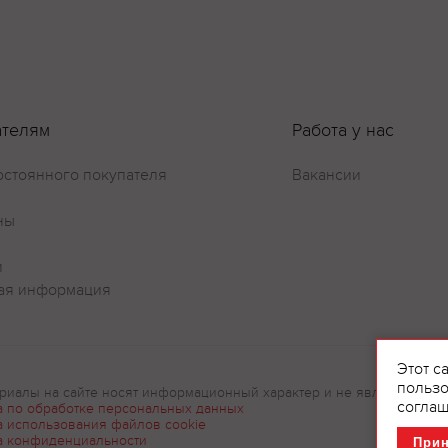
ателям
Работа у нас
остоянного покупателя
Вакансии
ны
и
ая информация
Этот с
пользо
риалы на сайте носят информационный характер и не являются рек
соглаш
а по обработке персональных данных
а использования файлов cookie
а конфиденциальности
При