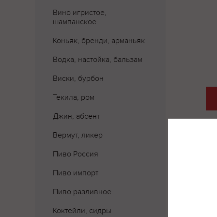
Вино игристое,
шампанское
Коньяк, бренди, арманьяк
Водка, настойка, бальзам
Виски, бурбон
Текила, ром
Джин, абсент
Вермут, ликер
Пиво Россия
Пиво импорт
Пиво разливное
Коктейли, сидры