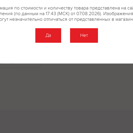
уксус, сахар, соль, чеснок, пер
ация по стоимости и количеству товара представлена на са
ения (по данным на 17:43 (МСК) от 07.08.2026). Изображени
огут незначительно отличаться от представленных в магазин
Да
Нет
купить?
Описание
Отзывы