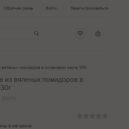
Обратная связь
Войти
Зарегистрироваться
из вяленых помидоров в оливковом масле 130г
a из вяленых помидоров в
130г
:
251979
ены в магазине