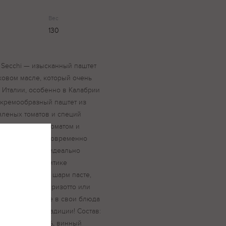
Вес
130
i Secchi — изысканный паштет
овом масле, который очень
 Италии, особенно в Калабрии
 кремообразный паштет из
яленых томатов и специй
емноморским ароматом и
м вкусом — одновременно
. Он не только идеально
например, на ломтике
т неповторимый шарм пасте,
нцом, блинам, ризотто или
ы легко добавите в свои блюда
итальянские традиции! Состав:
овое масло 34%, винный