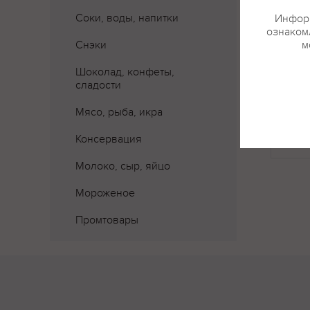
Соки, воды, напитки
Информ
ознакомл
Снэки
м
Шоколад, конфеты,
сладости
Где 
Мясо, рыба, икра
Консервация
Молоко, сыр, яйцо
Мороженое
Промтовары