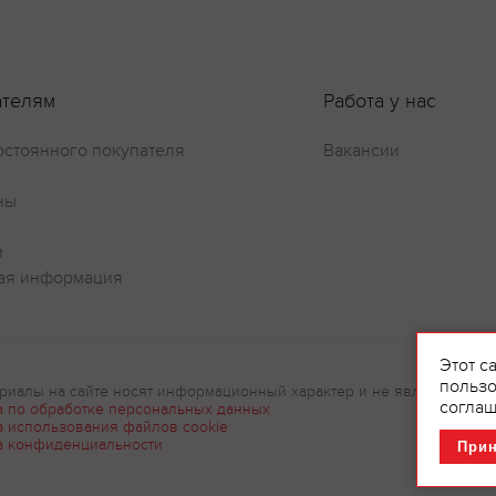
ателям
Работа у нас
остоянного покупателя
Вакансии
ны
Оставить отзыв
и
ая информация
Этот с
пользо
риалы на сайте носят информационный характер и не являются рек
соглаш
а по обработке персональных данных
а использования файлов cookie
а конфиденциальности
При