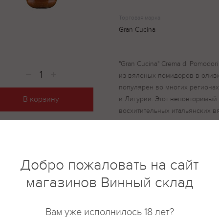
Торговая марка
Gran Cucina
"Gran Cucina" Crema di Pomodor
из вяленых помидоров в оливк
популярен во многих регионах
В корзину
и Лигурии. Этот неповторимый
восхитительных итальянских в
обладает характерным средиз
богатым, выраженным томатны
сладким, соленым и пикантным
подойдет в качестве закуски, 
Добро пожаловать на сайт
домашнего хлеба, но и придас
магазинов Винный склад
баклажанам, фаршированным ту
спагетти с анчоусами. С ним В
средиземноморский колорит и 
Вам уже исполнилось 18 лет?
вяленые помидоры 65%, оливк