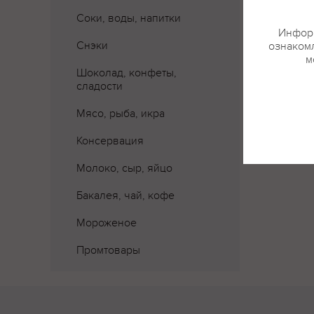
Соки, воды, напитки
Информ
Снэки
ознакомл
м
Шоколад, конфеты,
сладости
Мясо, рыба, икра
Консервация
Молоко, сыр, яйцо
Бакалея, чай, кофе
Мороженое
Промтовары