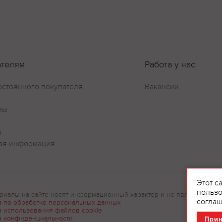
Оставить отзыв
ателям
Работа у нас
остоянного покупателя
Вакансии
ны
и
ая информация
Этот с
пользо
риалы на сайте носят информационный характер и не являются рек
соглаш
а по обработке персональных данных
а использования файлов cookie
а конфиденциальности
При