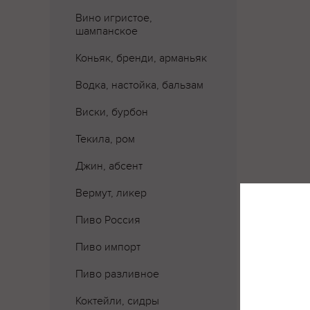
Вино игристое,
шампанское
Коньяк, бренди, арманьяк
Водка, настойка, бальзам
Виски, бурбон
Текила, ром
Джин, абсент
Вермут, ликер
Пиво Россия
Пиво импорт
Пиво разливное
Где 
Коктейли, сидры