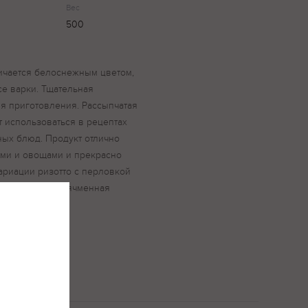
Вес
500
ичается белоснежным цветом,
се варки. Тщательная
я приготовления. Рассыпчатая
т использоваться в рецептах
ных блюд. Продукт отлично
ами и овощами и прекрасно
ариации ризотто с перловкой
лландка. Крупа ячменная