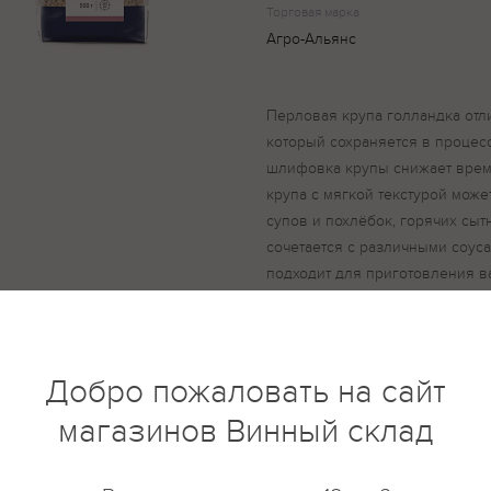
Торговая марка
Агро-Альянс
Перловая крупа голландка отл
который сохраняется в процес
шлифовка крупы снижает врем
крупа с мягкой текстурой може
супов и похлёбок, горячих сыт
сочетается с различными соус
подходит для приготовления в
– перлотто. Крупа перловая Го
перловая.
Добро пожаловать на сайт
магазинов Винный склад
купить?
Описание
Отзывы