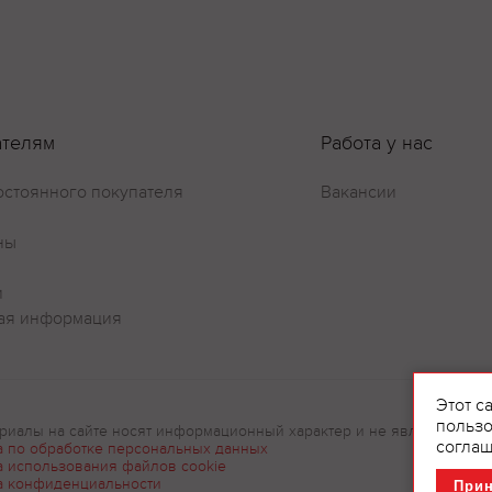
ателям
Работа у нас
остоянного покупателя
Вакансии
ны
и
ая информация
Этот с
пользо
риалы на сайте носят информационный характер и не являются рек
соглаш
а по обработке персональных данных
а использования файлов cookie
а конфиденциальности
При