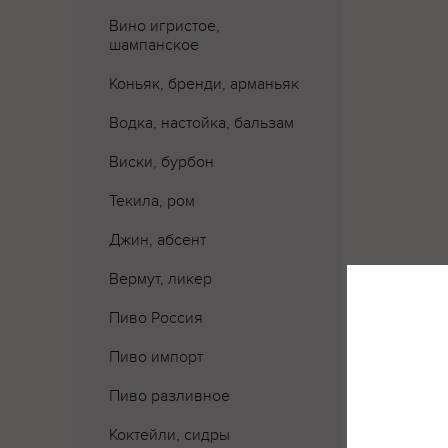
Вино игристое,
шампанское
Коньяк, бренди, арманьяк
Водка, настойка, бальзам
Виски, бурбон
Текила, ром
Джин, абсент
Вермут, ликер
Где 
Пиво Россия
Пиво импорт
Пиво разливное
Коктейли, сидры