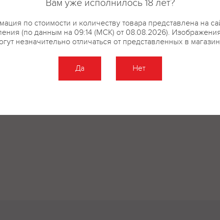
Вам уже исполнилось 18 лет?
ация по стоимости и количеству товара представлена на са
ения (по данным на 09:14 (МСК) от 08.08.2026). Изображени
огут незначительно отличаться от представленных в магазин
Да
Нет
Оставить отзыв