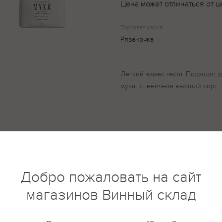
Цена может отличаться от ц
Торговая марка
Рязаночка
Лёгкий замес теста. Подходит 
мука пшеничная высший сорт
купить?
Описание
Отзывы
Добро пожаловать на сайт
магазинов Винный склад