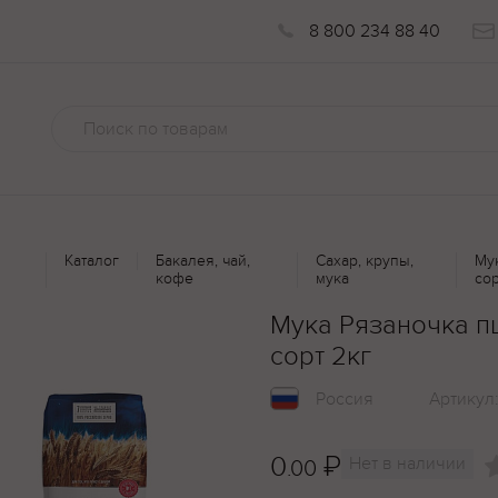
8 800 234 88 40
Каталог
Бакалея, чай,
Сахар, крупы,
Му
кофе
мука
сор
Мука Рязаночка 
сорт 2кг
Россия
Артикул
0
₽
Нет в наличии
.00