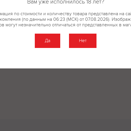
Вам уже исполнилось 18 лет?
ация по стоимости и количеству товара представлена на са
комления (по данным на 06:23 (МСК) от 07.08.2026). Изобра
ов могут незначительно отличаться от представленных в маг
Да
Нет
Оставить отзыв