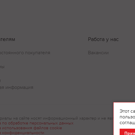
ателям
Работа у нас
остоянного покупателя
Вакансии
ны
и
ая информация
Этот с
пользо
риалы на сайте носят информационный характер и не являются рек
соглаш
а по обработке персональных данных
а использования файлов cookie
а конфиденциальности
При