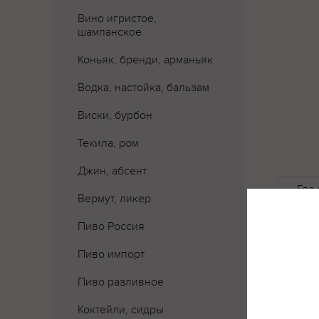
Вино игристое,
шампанское
Коньяк, бренди, арманьяк
Водка, настойка, бальзам
Виски, бурбон
Текила, ром
Джин, абсент
Где 
Вермут, ликер
Пиво Россия
Пиво импорт
Пиво разливное
Коктейли, сидры