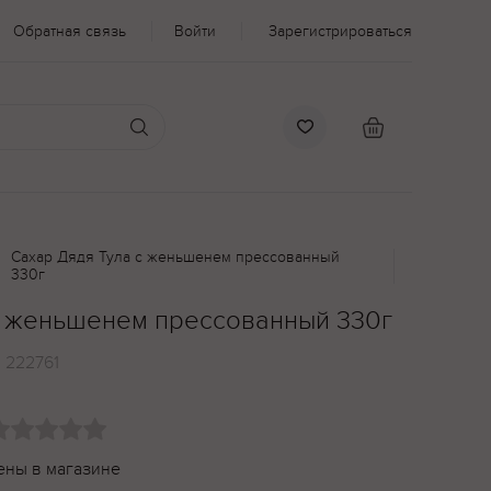
Обратная связь
Войти
Зарегистрироваться
Сахар Дядя Тула с женьшенем прессованный
330г
с женьшенем прессованный 330г
:
222761
ены в магазине