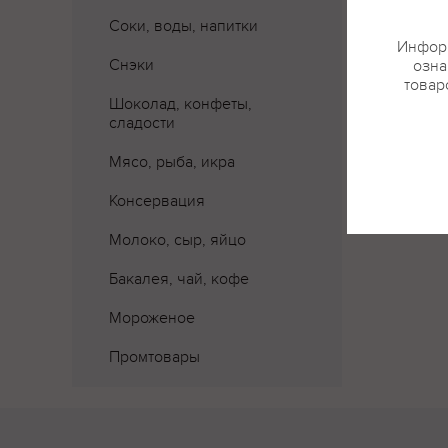
Соки, воды, напитки
Информ
Снэки
озна
товар
Шоколад, конфеты,
сладости
Мясо, рыба, икра
Консервация
Молоко, сыр, яйцо
Бакалея, чай, кофе
Мороженое
Промтовары