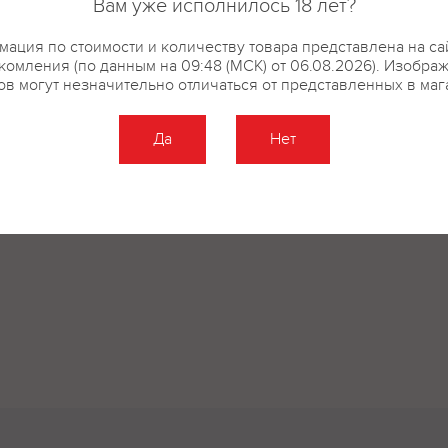
Вам уже исполнилось 18 лет?
ация по стоимости и количеству товара представлена на са
комления (по данным на 09:48 (МСК) от 06.08.2026). Изобра
ов могут незначительно отличаться от представленных в маг
Да
Нет
Оставить отзыв