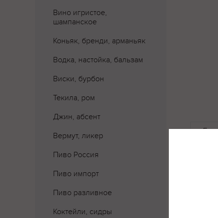
Вино игристое,
шампанское
Коньяк, бренди, арманьяк
Водка, настойка, бальзам
Виски, бурбон
Текила, ром
Джин, абсент
Где 
Вермут, ликер
Пиво Россия
Пиво импорт
Пиво разливное
Коктейли, сидры