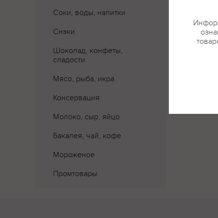
Соки, воды, напитки
Информ
Снэки
озна
товар
Шоколад, конфеты,
сладости
Мясо, рыба, икра
Консервация
Молоко, сыр, яйцо
Бакалея, чай, кофе
Мороженое
Промтовары