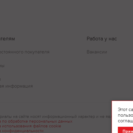
ателям
Работа у нас
остоянного покупателя
Вакансии
ны
и
ая информация
Этот с
пользо
риалы на сайте носят информационный характер и не являются рек
соглаш
а по обработке персональных данных
а использования файлов cookie
а конфиденциальности
При