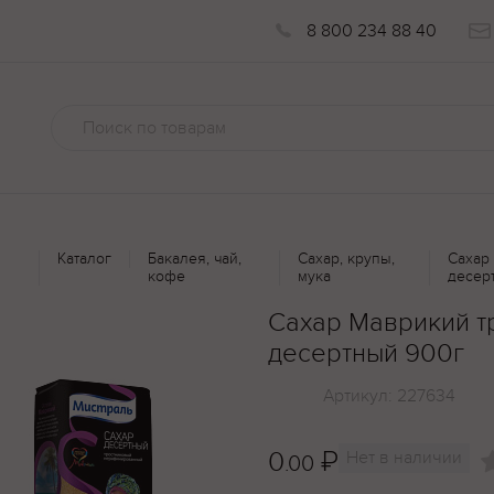
8 800 234 88 40
Каталог
Бакалея, чай,
Сахар, крупы,
Сахар
кофе
мука
десер
Сахар Маврикий 
десертный 900г
Артикул:
227634
0
₽
Нет в наличии
.00