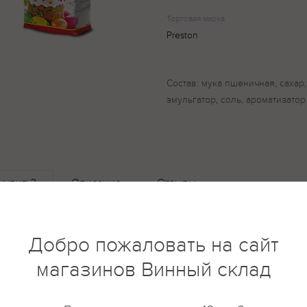
Торговая марка
Preston
Состав: мука пшеничная, сахар
эмульгатор, соль, ароматизатор
купить?
Описание
Отзывы
Добро пожаловать на сайт
магазинов Винный склад