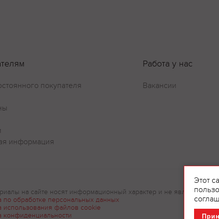
ателям
Работа у нас
остоянного покупателя
Вакансии
ны
и
ая информация
Этот с
пользо
риалы на сайте носят информационный характер и не являются рек
соглаш
а по обработке персональных данных
а использования файлов cookie
а конфиденциальности
При