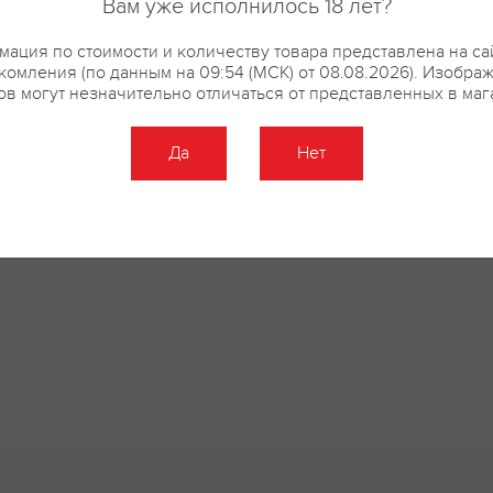
Вам уже исполнилось 18 лет?
ация по стоимости и количеству товара представлена на са
комления (по данным на 09:54 (МСК) от 08.08.2026). Изобра
ов могут незначительно отличаться от представленных в маг
Да
Нет
Оставить отзыв