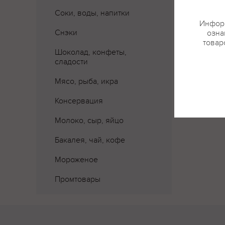
Соки, воды, напитки
Информ
Снэки
озна
товар
Шоколад, конфеты,
сладости
Мясо, рыба, икра
Консервация
Молоко, сыр, яйцо
Бакалея, чай, кофе
Мороженое
Промтовары