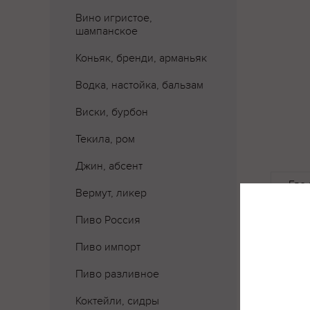
Вино игристое,
шампанское
Коньяк, бренди, арманьяк
Водка, настойка, бальзам
Виски, бурбон
Текила, ром
Джин, абсент
Где 
Вермут, ликер
Пиво Россия
Пиво импорт
Пиво разливное
Коктейли, сидры