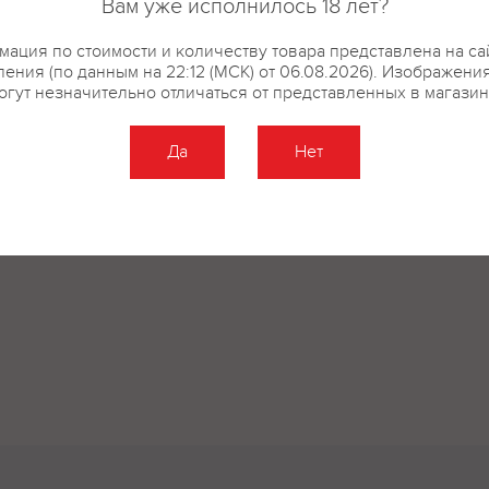
Вам уже исполнилось 18 лет?
ация по стоимости и количеству товара представлена на са
ения (по данным на 22:12 (МСК) от 06.08.2026). Изображени
огут незначительно отличаться от представленных в магазин
Да
Нет
Оставить отзыв