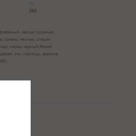
Вес
250
ифованный, овощи сушеные
а, томаты, чеснок), специи
андр, перец черный).Может
дерея, сои, горчицы, арахиса,
ГМО.