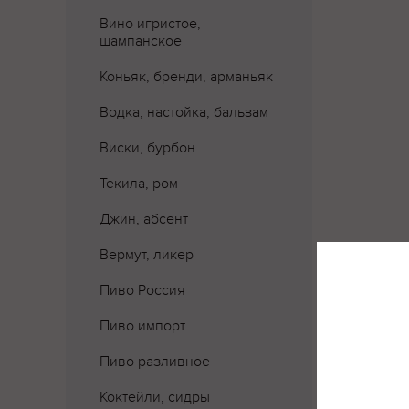
Вино игристое,
шампанское
Коньяк, бренди, арманьяк
Водка, настойка, бальзам
Виски, бурбон
Текила, ром
Джин, абсент
Вермут, ликер
Пиво Россия
Где 
Пиво импорт
Пиво разливное
Коктейли, сидры