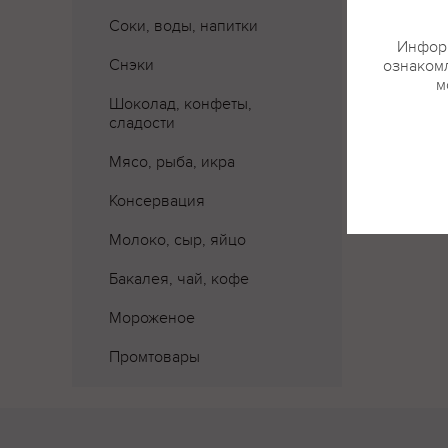
Соки, воды, напитки
Информ
Снэки
ознакомл
м
Шоколад, конфеты,
сладости
Мясо, рыба, икра
Консервация
Молоко, сыр, яйцо
Бакалея, чай, кофе
Мороженое
Промтовары