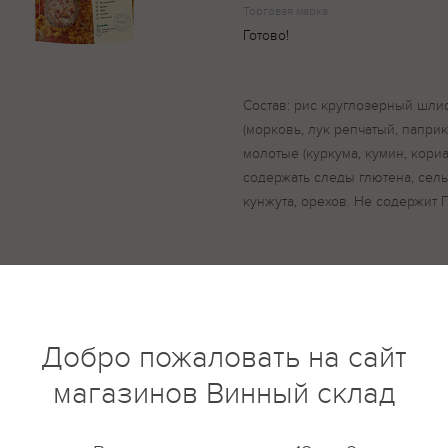
Торговая марка
Готово!
Состав: рис круглозерный шл
(морковь, лук репчатый, паприк
молотые (куркума, кумин, кори
содержать следы глютена, сель
кунжута, орехов. Не содержит 
купить?
Описание
Отзывы
Добро пожаловать на сайт
магазинов Винный склад