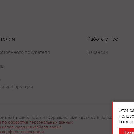
ателям
Работа у нас
остоянного покупателя
Вакансии
ны
и
ая информация
Этот с
пользо
риалы на сайте носят информационный характер и не являются рек
соглаш
а по обработке персональных данных
а использования файлов cookie
а конфиденциальности
При