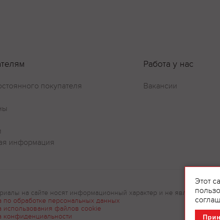
ателям
Работа у нас
остоянного покупателя
Вакансии
ны
и
ая информация
Этот с
пользо
риалы на сайте носят информационный характер и не являются рек
соглаш
а по обработке персональных данных
а использования файлов cookie
а конфиденциальности
При