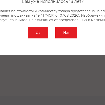
Вам уже исполнилось 18 лет?
ация по стоимости и количеству товара представлена на са
ения (по данным на 19:41 (МСК) от 07.08.2026). Изображени
огут незначительно отличаться от представленных в магазин
Да
Нет
Оставить отзыв