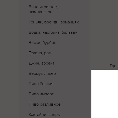
Вино игристое,
шампанское
Коньяк, бренди, арманьяк
Водка, настойка, бальзам
Виски, бурбон
Текила, ром
Джин, абсент
Где 
Вермут, ликер
Пиво Россия
Пиво импорт
Пиво разливное
Коктейли, сидры