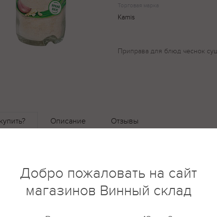
Торговая марка
Kamis
Приправа для блюд чеснок су
купить?
Описание
Отзывы
Добро пожаловать на сайт
магазинов Винный склад