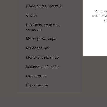
Соки, воды, напитки
Информ
Снэки
ознакомл
м
Шоколад, конфеты,
сладости
Мясо, рыба, икра
Консервация
Молоко, сыр, яйцо
Бакалея, чай, кофе
Мороженое
Промтовары