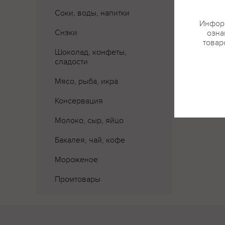
Соки, воды, напитки
Информ
Снэки
озна
товар
Шоколад, конфеты,
сладости
Мясо, рыба, икра
Консервация
Молоко, сыр, яйцо
Бакалея, чай, кофе
Мороженое
Промтовары