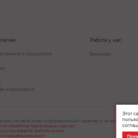
ателям
Работа у нас
остоянного покупателя
Вакансии
ны
и
ая информация
Этот с
пользо
риалы на сайте носят информационный характер и не являются рек
соглаш
а по обработке персональных данных
а использования файлов cookie
а конфиденциальности
При