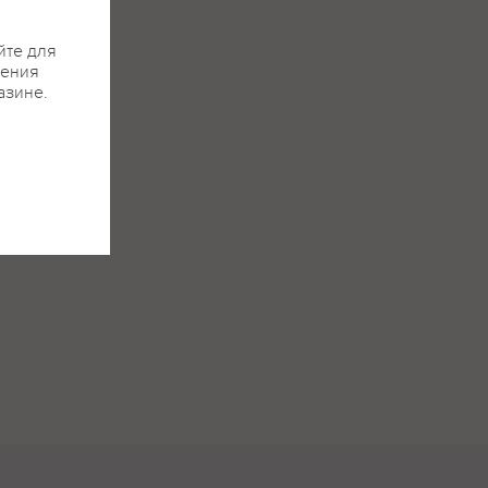
йте для
жения
азине.