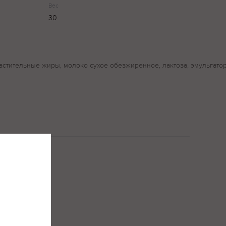
Вес
30
стительные жиры, молоко сухое обезжиренное, лактоза, эмульгатор 