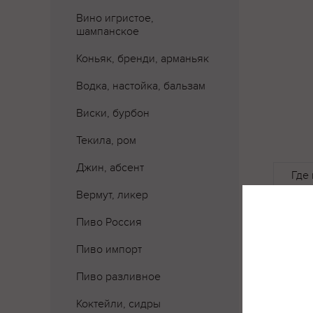
Вино игристое,
шампанское
Коньяк, бренди, арманьяк
Водка, настойка, бальзам
Виски, бурбон
Текила, ром
Джин, абсент
Где 
Вермут, ликер
Пиво Россия
Пиво импорт
Пиво разливное
Коктейли, сидры