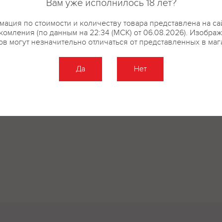
Вам уже исполнилось 18 лет?
ация по стоимости и количеству товара представлена на са
комления (по данным на 22:34 (МСК) от 06.08.2026). Изобра
ов могут незначительно отличаться от представленных в маг
Да
Нет
Оставить отзыв