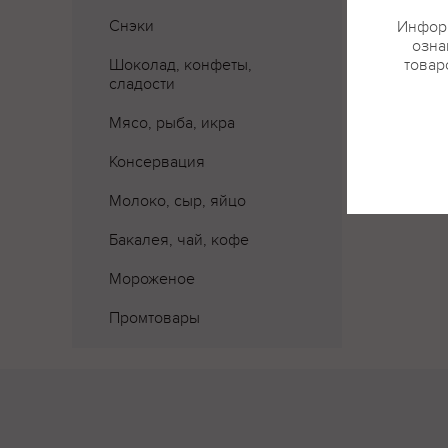
Снэки
Информ
озна
Шоколад, конфеты,
товар
сладости
Мясо, рыба, икра
Консервация
Молоко, сыр, яйцо
Бакалея, чай, кофе
Мороженое
Промтовары