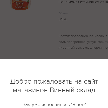
Цена может отличаться от ц
Объем
0.9 л.
Состав: подсолнечное масло, в
соль поваренная, уксус, горчи
лимонный сок, уксус, горчично
купить?
Описание
Отзывы
Добро пожаловать на сайт
магазинов Винный склад
Вам уже исполнилось 18 лет?