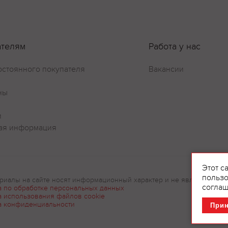
ателям
Работа у нас
остоянного покупателя
Вакансии
ны
и
ая информация
Этот с
пользо
риалы на сайте носят информационный характер и не являются рек
соглаш
а по обработке персональных данных
а использования файлов cookie
а конфиденциальности
При