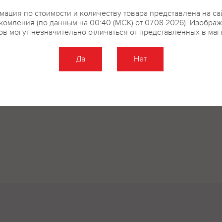
ация по стоимости и количеству товара представлена на са
комления (по данным на 00:40 (МСК) от 07.08.2026). Изобра
ов могут незначительно отличаться от представленных в маг
Да
Нет
Оставить отзыв