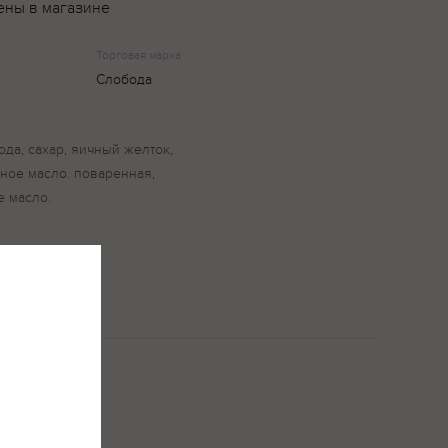
ены в магазине
Торговая марка
Слобода
ода, сахар, яичный желток,
чное масло. поваренная,
е масло.