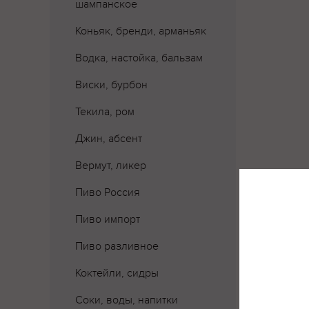
шампанское
Коньяк, бренди, арманьяк
Водка, настойка, бальзам
Виски, бурбон
Текила, ром
Джин, абсент
Вермут, ликер
Пиво Россия
Пиво импорт
Где 
Пиво разливное
Коктейли, сидры
Соки, воды, напитки