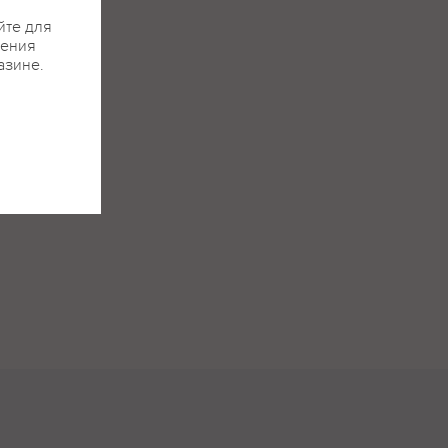
йте для
жения
азине.