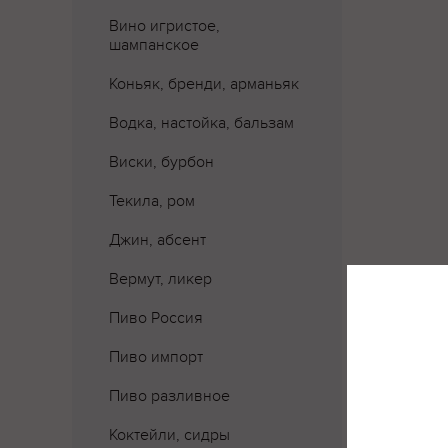
Вино игристое,
шампанское
Коньяк, бренди, арманьяк
Водка, настойка, бальзам
Виски, бурбон
Текила, ром
Джин, абсент
Вермут, ликер
Пиво Россия
Где 
Пиво импорт
Пиво разливное
Коктейли, сидры