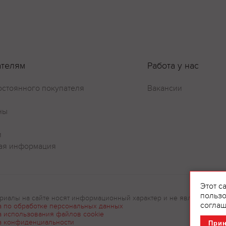
ателям
Работа у нас
остоянного покупателя
Вакансии
ны
и
ая информация
Этот с
пользо
риалы на сайте носят информационный характер и не являются рек
соглаш
а по обработке персональных данных
а использования файлов cookie
а конфиденциальности
При