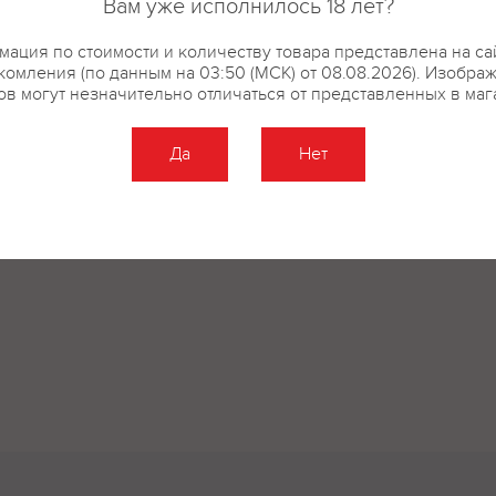
Вам уже исполнилось 18 лет?
ация по стоимости и количеству товара представлена на са
комления (по данным на 03:50 (МСК) от 08.08.2026). Изобра
ов могут незначительно отличаться от представленных в маг
Да
Нет
Оставить отзыв