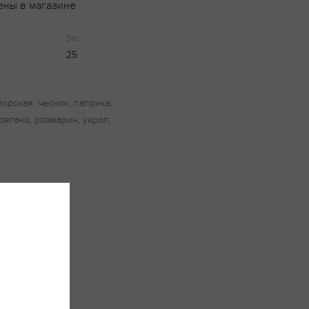
ены в магазине
Вес
25
орская, чеснок, паприка,
регано, розмарин, укроп,