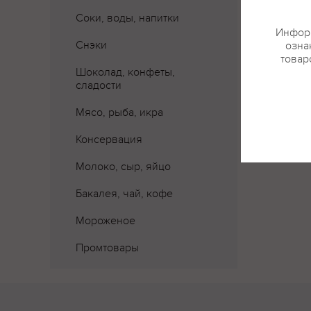
Соки, воды, напитки
Информ
Снэки
озна
товар
Шоколад, конфеты,
сладости
Мясо, рыба, икра
Консервация
Молоко, сыр, яйцо
Бакалея, чай, кофе
Мороженое
Промтовары