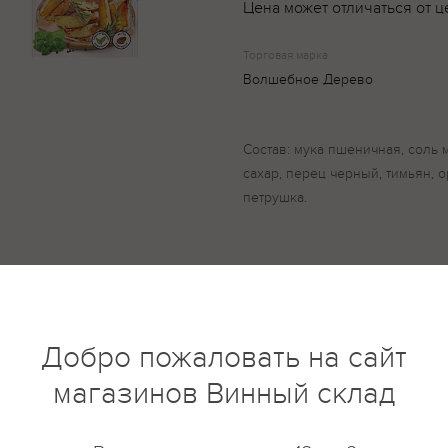
Цена может отличаться от ц
Торговая марка
Волшебное Дерево
Состав: мука пшеничная, соль м
сахар, перец черный, тимьян, о
петрушка.
купить?
Описание
Отзывы
Добро пожаловать на сайт
магазинов Винный склад