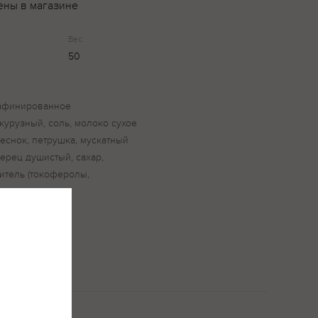
ены в магазине
Вес
50
рафинированное
курузный, соль, молоко сухое
еснок, петрушка, мускатный
перец душистый, сахар,
итель (токоферолы,
курмин