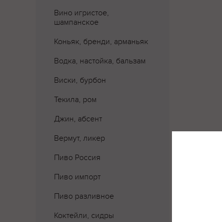
Вино игристое,
шампанское
Коньяк, бренди, арманьяк
Водка, настойка, бальзам
Виски, бурбон
Текила, ром
Джин, абсент
Вермут, ликер
Пиво Россия
Пиво импорт
Где 
Пиво разливное
Коктейли, сидры