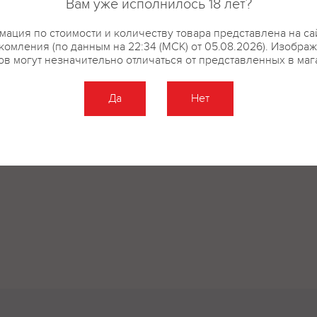
Вам уже исполнилось 18 лет?
ация по стоимости и количеству товара представлена на са
комления (по данным на 22:34 (МСК) от 05.08.2026). Изобра
ов могут незначительно отличаться от представленных в маг
Да
Нет