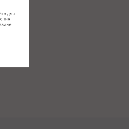
йте для
жения
азине.