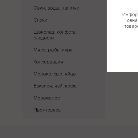
Соки, воды, напитки
Информ
Снэки
озна
товар
Шоколад, конфеты,
сладости
Мясо, рыба, икра
Консервация
Молоко, сыр, яйцо
Бакалея, чай, кофе
Мороженое
Промтовары