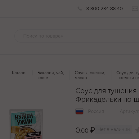
8 800 234 88 40
Каталог
Бакалея, чай,
Соусы, специи,
Соус для 
кофе
масло
шведски н
Соус для тушения
Фрикадельки по-ш
Россия
Артикул
0
₽
Нет в наличии
.00