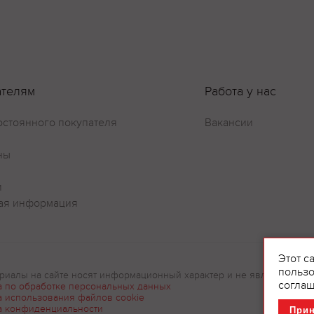
Оставить отзыв
ателям
Работа у нас
остоянного покупателя
Вакансии
ны
и
ая информация
Этот с
пользо
риалы на сайте носят информационный характер и не являются рек
соглаш
а по обработке персональных данных
а использования файлов cookie
а конфиденциальности
При