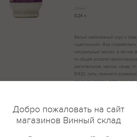
Объем
0.24 л.
Белый майонезный соус и тра
«щеплинкой». Все потребители
натуральный чеснок, а так как 
то общая острота гармонизирует
растительное, чеснок, сахар, с
Е1422, соль, пряности (содержа
сушеная, зелень петрушки суш
загуститель (гуаровая камедь Е
регулятор кислотности - лимон
натуральный
Добро пожаловать на сайт
магазинов Винный склад