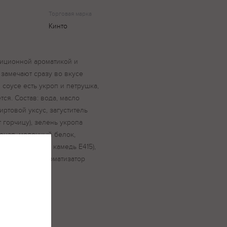
Торговая марка
Кинто
диционной ароматикой и
 замечают сразу во вкусе
в соусе есть укроп и петрушка,
ся. Состав: вода, масло
пиртовой уксус, загуститель
т горчицу), зелень укропа
еная, молочный белок,
412,ксантановая камедь Е415),
ная кислота, ароматизатор