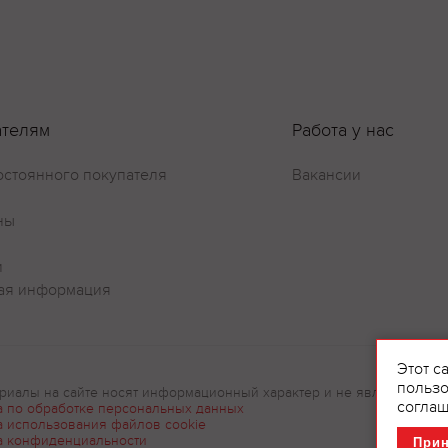
Оставить отзыв
ателям
Работа у нас
остоянного покупателя
Вакансии
ны
и
ая информация
Этот с
пользо
риалы на сайте носят информационный характер и не являются рек
соглаш
а по обработке персональных данных
а использования файлов cookie
а конфиденциальности
При