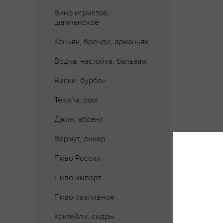
Вино игристое,
шампанское
Коньяк, бренди, арманьяк
Водка, настойка, бальзам
Виски, бурбон
Текила, ром
Джин, абсент
Вермут, ликер
Пиво Россия
Пиво импорт
Пиво разливное
Коктейли, сидры