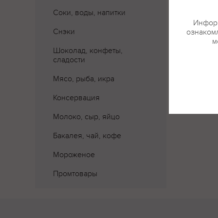
Где 
Соки, воды, напитки
Информ
Снэки
ознакомл
м
Шоколад, конфеты,
сладости
Мясо, рыба, икра
Консервация
Молоко, сыр, яйцо
Бакалея, чай, кофе
Мороженое
Промтовары