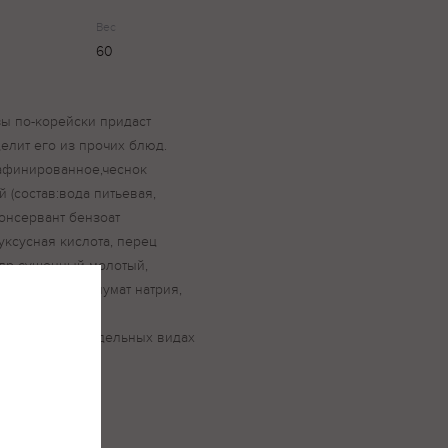
Вес
60
озы по-корейски придаст
елит его из прочих блюд.
рафинированное,чеснок
 (состав:вода питьевая,
онсервант бензоат
уксусная кислота, перец
ндр сушенный молотый,
литель вкуса-глумат натрия,
орбат калия,
показано при отдельных видах