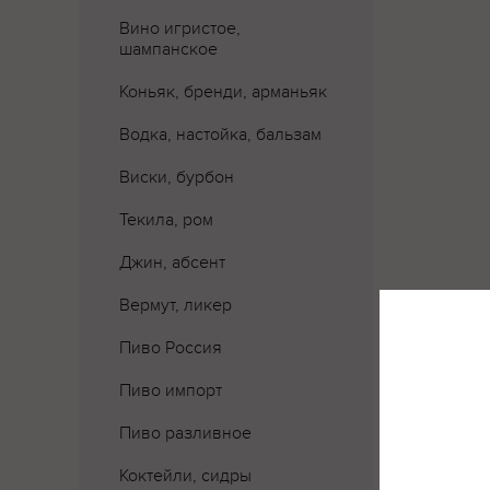
Вино игристое,
шампанское
Коньяк, бренди, арманьяк
Водка, настойка, бальзам
Виски, бурбон
Текила, ром
Джин, абсент
Вермут, ликер
Пиво Россия
Пиво импорт
Пиво разливное
Коктейли, сидры