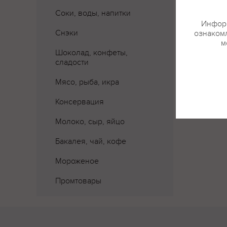
Соки, воды, напитки
Где 
Информ
Снэки
ознакомл
м
Шоколад, конфеты,
сладости
Мясо, рыба, икра
Консервация
Молоко, сыр, яйцо
Бакалея, чай, кофе
Мороженое
Промтовары