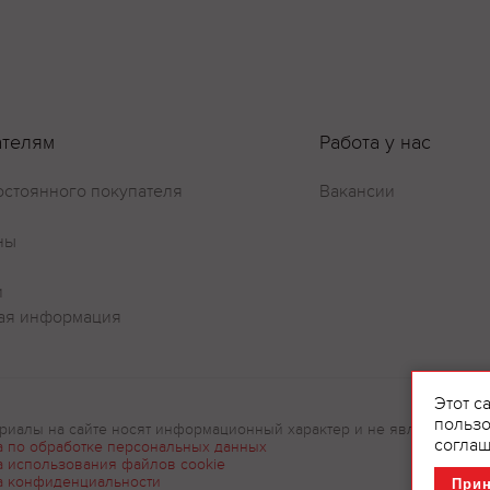
Оставить отзыв
ателям
Работа у нас
остоянного покупателя
Вакансии
ны
и
ая информация
Этот с
пользо
риалы на сайте носят информационный характер и не являются рек
соглаш
а по обработке персональных данных
а использования файлов cookie
а конфиденциальности
При