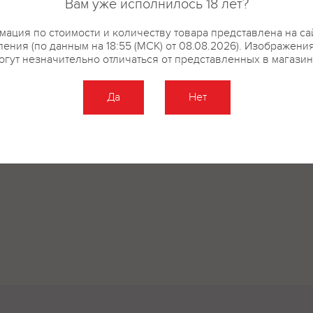
Вам уже исполнилось 18 лет?
купить?
Описание
Отзывы
ация по стоимости и количеству товара представлена на са
ения (по данным на 18:55 (МСК) от 08.08.2026). Изображени
огут незначительно отличаться от представленных в магазин
Да
Нет