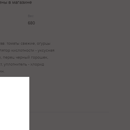
ены в магазине
Вес
680
тав: томаты свежие, огурцы
улятор кислотности - уксусная
ы, перец черный горошек,
, уплотнитель - хлорид
ин.