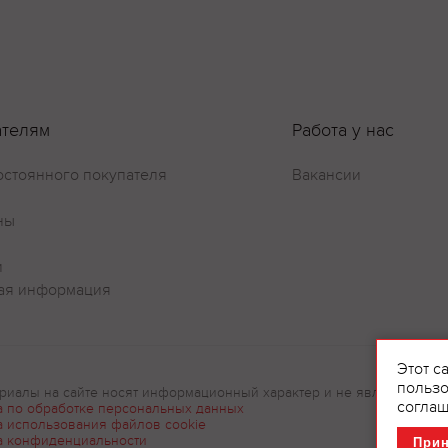
ателям
Работа у нас
остоянного покупателя
Вакансии
ны
и
ая информация
Этот с
пользо
риалы на сайте носят информационный характер и не являются рек
соглаш
а по обработке персональных данных
а использования файлов cookie
а конфиденциальности
При