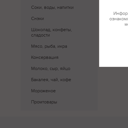
Соки, воды, напитки
Информ
Снэки
ознакомл
м
Шоколад, конфеты,
сладости
Мясо, рыба, икра
Консервация
Молоко, сыр, яйцо
Бакалея, чай, кофе
Мороженое
Промтовары