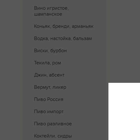
Вино игристое,
шампанское
Коньяк, бренди, арманьяк
Водка, настойка, бальзам
Виски, бурбон
Текила, ром
Джин, абсент
Вермут, ликер
Пиво Россия
Пиво импорт
Где 
Пиво разливное
Коктейли, сидры