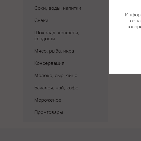
Соки, воды, напитки
Информ
Снэки
озна
товар
Шоколад, конфеты,
сладости
Мясо, рыба, икра
Консервация
Молоко, сыр, яйцо
Бакалея, чай, кофе
Мороженое
Промтовары