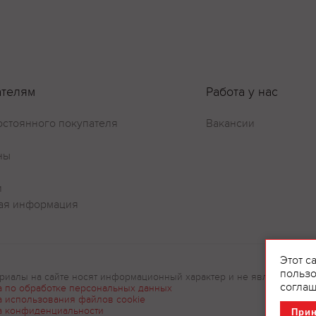
ателям
Работа у нас
остоянного покупателя
Вакансии
ны
и
ая информация
Этот с
пользо
риалы на сайте носят информационный характер и не являются рек
соглаш
а по обработке персональных данных
а использования файлов cookie
а конфиденциальности
При