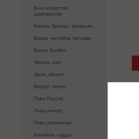
Вино игристое,
шампанское
Коньяк, бренди, арманьяк
Водка, настойка, бальзам
Виски, бурбон
Текила, ром
Джин, абсент
Вермут, ликер
Пиво Россия
Пиво импорт
Где 
Пиво разливное
Коктейли, сидры