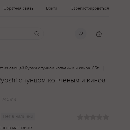
Обратная связь
Войти
Зарегистрироваться
ат из овощей Ryoshi с тунцом копченым и киноа 185г
yoshi с тунцом копченым и киноа
:
240813
Нет в наличии
ены в магазине