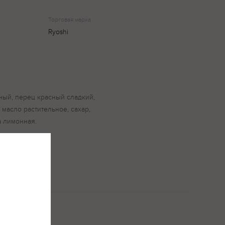
Торговая марка
Ryoshi
ный, перец красный сладкий,
, масло растительное, сахар,
а лимонная.