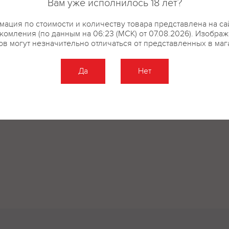
Вам уже исполнилось 18 лет?
ация по стоимости и количеству товара представлена на са
комления (по данным на 06:23 (МСК) от 07.08.2026). Изобра
ов могут незначительно отличаться от представленных в маг
Да
Нет
Оставить отзыв