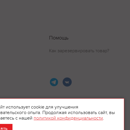
да и ванили, ноты
есины.
Помощь
став коктейлей.
Как зарезервировать товар?
авляет порядка
роизводственные
айт использует cookie для улучшения
вательского опыта. Продолжая использовать сайт, вы
ламой.
аетесь с нашей
политикой конфиденциальности
.
нять