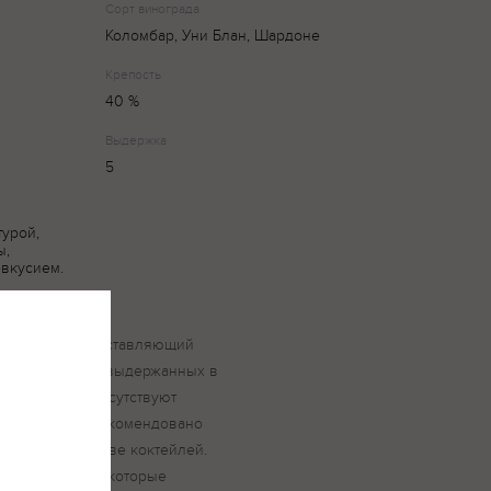
Сорт винограда
Коломбар, Уни Блан, Шардоне
Крепость
40 %
Выдержка
5
турой,
ы,
вкусием.
ный бренди, представляющий
адных спиртов, выдержанных в
мате бренди присутствуют
 дуба. Бренди рекомендовано
ива или в составе коктейлей.
ми оттенками, которые