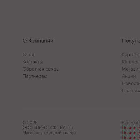
Аромат
Аромат
спелых
Гастра
О Компании
Покуп
Бренди
О нас
Карта п
Контакты
Каталог
Интере
Обратная связь
Магази
Годово
Партнерам
Акции
700 ми
Новост
площад
Правов
Темпер
20-22 °
© 2025
Все мате
ООО «ПРЕСТИЖ ГРУПП»
Политик
Магазины «Винный склад»
Политик
Политик