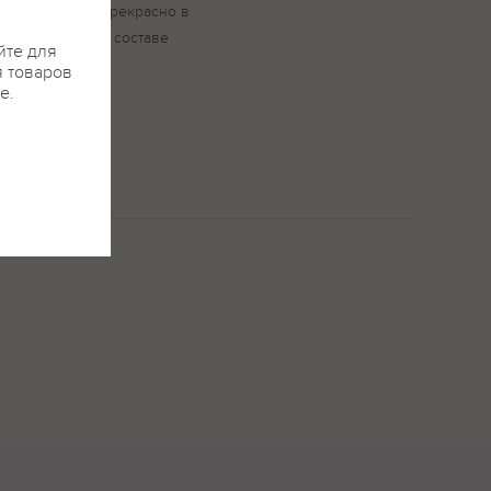
 и шоколада. Прекрасно в
ва, со льдом, в составе
йте для
я товаров
е.
оттенками меда,
ов.