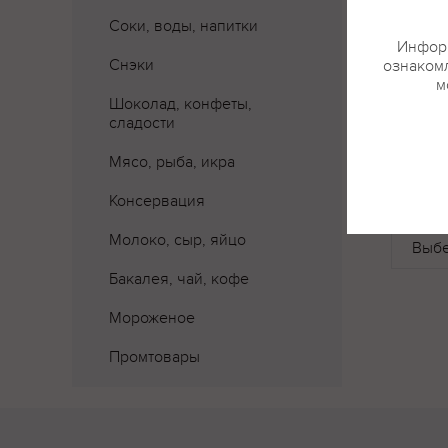
Соки, воды, напитки
Информ
Снэки
ознакомл
м
Шоколад, конфеты,
сладости
Мясо, рыба, икра
Где 
Консервация
Молоко, сыр, яйцо
Бакалея, чай, кофе
Вкус
Мороженое
Вкус б
Промтовары
изюма 
Цвет
Приятн