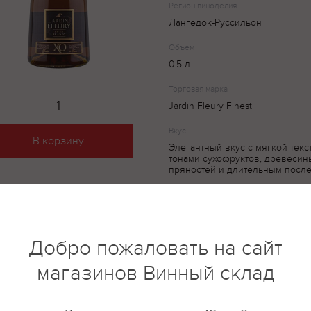
Регион виноделия
Лангедок-Руссильон
Объем
0.5 л.
Торговая марка
Jardin Fleury Finest
Вкус
В корзину
Элегантный вкус с мягкой текс
тонами сухофруктов, древесин
пряностей и длительным после
"Jardin Fleury" XO — изыскан
собой купаж отборных виногр
Добро пожаловать на сайт
течение 5 лет. ВО вкусе и аро
магазинов Винный склад
оттенки фруктов, пряностей и
употреблять в качестве дижест
Изысканный аромат с древесны