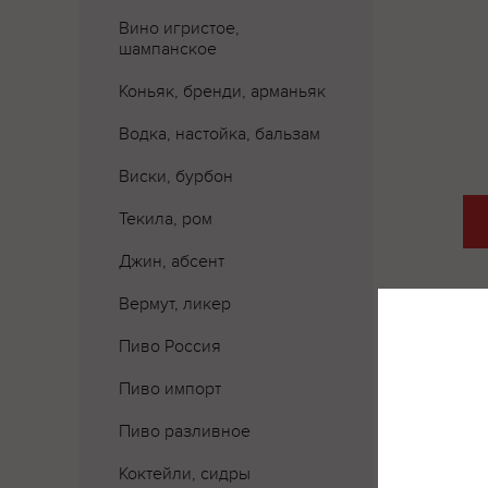
Вино игристое,
шампанское
Коньяк, бренди, арманьяк
Водка, настойка, бальзам
Виски, бурбон
Текила, ром
Джин, абсент
Вермут, ликер
Пиво Россия
Пиво импорт
Пиво разливное
Коктейли, сидры