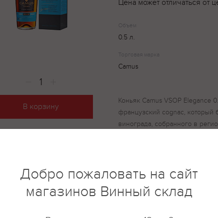
Цена может отличаться от ц
Объем
0.5 л.
Торговая марка
Camus
Коньяк Camus VSOP Elegance 0
В корзину
французский cognac, который 
винограда, собранного в реги
преобладанием спиртов из Бор
высококачественных коньячны
лимузенских дубовых бочонках
Добро пожаловать на сайт
специальных погребах коньячн
Превосходный коньяк продаетс
магазинов Винный склад
упаковке, станет отличным пре