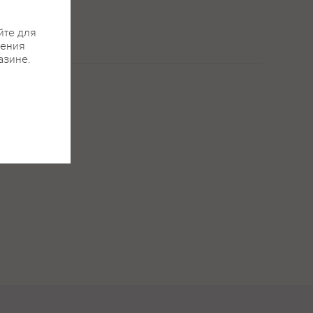
йте для
жения
азине.
меда, цветов,
кусием.
 спелых фруктов.