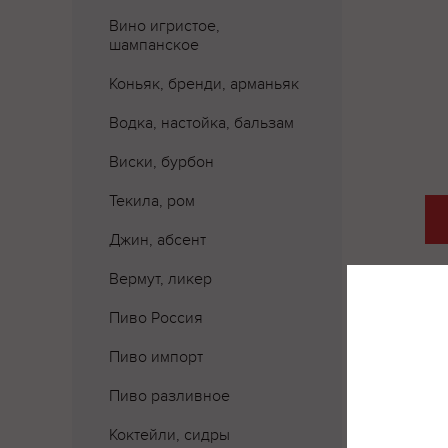
Вино игристое,
шампанское
Коньяк, бренди, арманьяк
Водка, настойка, бальзам
Виски, бурбон
Текила, ром
Джин, абсент
Вермут, ликер
Пиво Россия
Пиво импорт
Пиво разливное
Коктейли, сидры