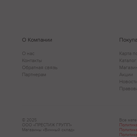
Рекоме
Cпособ
Создан
преобл
О Компании
Покуп
выдерж
погреб
О нас
Карта п
Контакты
Каталог
Интере
Обратная связь
Магази
В 1863
Партнерам
Акции
произв
Новост
завоев
Правов
Для пр
искусс
которы
Темпер
© 2025
Все мате
ООО «ПРЕСТИЖ ГРУПП»
Политик
20-22 °
Магазины «Винный склад»
Политик
Политик