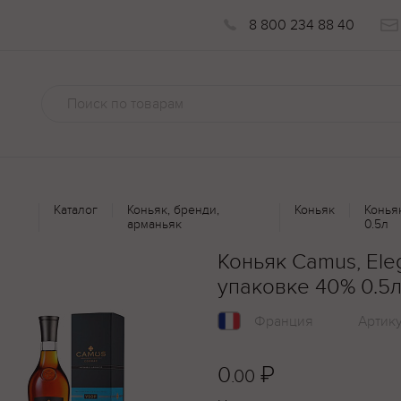
8 800 234 88 40
Каталог
Коньяк, бренди,
Коньяк
Конья
арманьяк
0.5л
Коньяк Camus, El
упаковке 40% 0.5
Франция
Артик
0
₽
.00