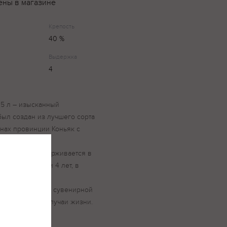
ены в магазине
Крепость
40 %
Выдержка
4
.5 л – изысканный
был создан из лучшего сорта
онах провинции Коньяк с
дери. Купаж
х спиртов выдерживается в
 на протяжении 4 лет, в
ого дома Камю.
я в элегантной сувенирной
зентом на все случаи жизни.