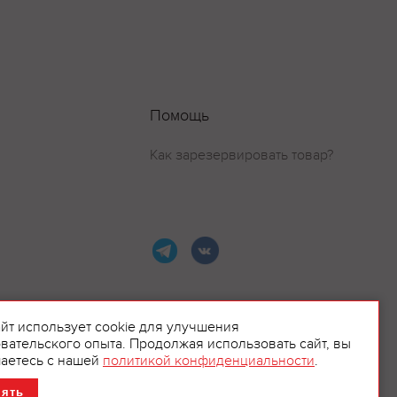
еритива.
ньяк с
х спиртов
Помощь
специальных
Как зарезервировать товар?
ого было
 коньяк Camus
ре Николая II.
, в сложном
х секретов,
айт использует cookie для улучшения
вательского опыта. Продолжая использовать сайт, вы
ламой.
аетесь с нашей
политикой конфиденциальности
.
нять