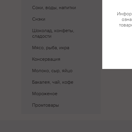
Соки, воды, напитки
Информ
Снэки
озна
товар
Шоколад, конфеты,
сладости
Мясо, рыба, икра
Консервация
Молоко, сыр, яйцо
Бакалея, чай, кофе
Мороженое
Промтовары