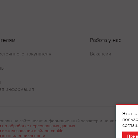
Оставить отзыв
ателям
Работа у нас
остоянного покупателя
Вакансии
ны
и
ая информация
Этот с
пользо
риалы на сайте носят информационный характер и не являются рек
соглаш
а по обработке персональных данных
а использования файлов cookie
а конфиденциальности
При