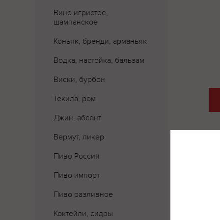
Вино игристое,
шампанское
Коньяк, бренди, арманьяк
Водка, настойка, бальзам
Виски, бурбон
Текила, ром
Джин, абсент
Вермут, ликер
Пиво Россия
Пиво импорт
Пиво разливное
Где 
Коктейли, сидры