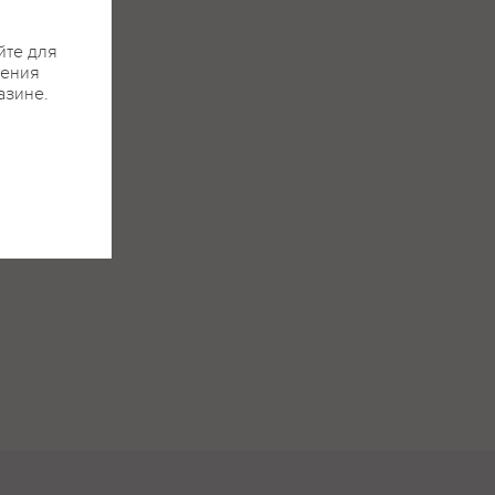
йте для
жения
азине.