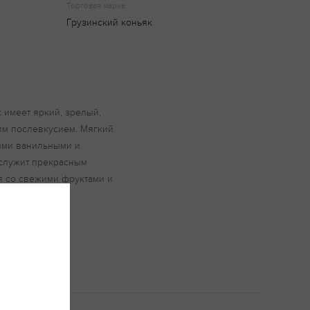
Торговая марка
Грузинский коньяк
к имеет яркий, зрелый,
им послевкусием. Мягкий
ими ванильными и
ослужит прекрасным
я со свежими фруктами и