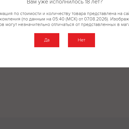
Вам уже исполнилось 18 лет?
ация по стоимости и количеству товара представлена на са
комления (по данным на 05:40 (МСК) от 07.08.2026). Изобра
ов могут незначительно отличаться от представленных в маг
Да
Нет