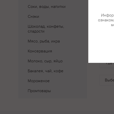
Соки, воды, напитки
Информ
Снэки
ознакомл
м
Шоколад, конфеты,
сладости
Мясо, рыба, икра
Консервация
Молоко, сыр, яйцо
Где 
Бакалея, чай, кофе
Мороженое
Промтовары