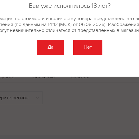
Rare VSOP за свои отличитель
Вам уже исполнилось 18 лет?
получил медали на междунаро
в Vinalies Internationales 2007,
ация по стоимости и количеству товара представлена на са
& Spirits Competition 2006, золо
ения (по данным на 14:12 (МСК) от 06.08.2026). Изображени
огут незначительно отличаться от представленных в магазин
Spirits Competition 2005, золотую
Competition 2003, золотую в Vina
Да
Нет
купить?
Описание
Отзывы