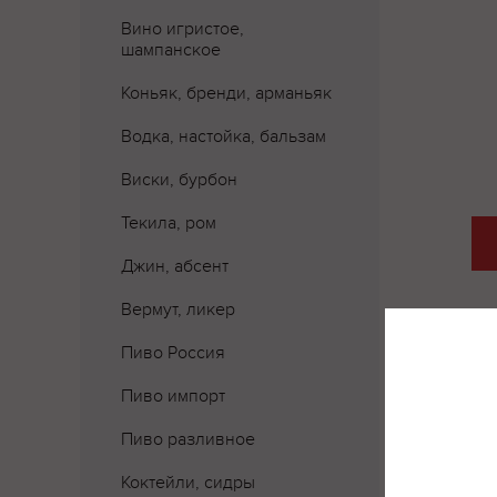
Вино игристое,
шампанское
Коньяк, бренди, арманьяк
Водка, настойка, бальзам
Виски, бурбон
Текила, ром
Джин, абсент
Вермут, ликер
Пиво Россия
Пиво импорт
Пиво разливное
Коктейли, сидры