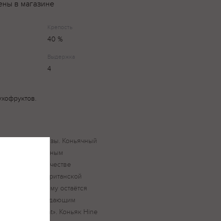
ены в магазине
Крепость
40 %
Выдержка
4
ухофруктов.
ершением трапезы. Коньячный
язан с Соединённым
был выбран в качестве
яка ко двору британской
ь он по-прежнему остаётся
ом в мире, обладающим
 «Royal Warrant». Коньяк Hine