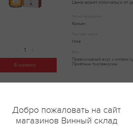
Цена может отличаться от ц
Регион виноделия
Коньяк
Торговая марка
Hine
Вкус
Превосходный вкус с нотами с
Приятное послевкусие.
В корзину
Коньяк станет прекрасным зав
дом HINE всегда был тесно св
Королевством. В 1962 году он 
официального поставщика конь
Добро пожаловать на сайт
монархии. На сегодняшний ден
магазинов Винный склад
единственным коньячным дом
британской королевской печатью