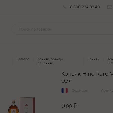
8 800 234 88 40
Каталог
Коньяк, бренди,
Коньяк
Кон
арманьяк
0,7
Коньяк Hine Rare 
0,7л
Франция
Артик
0
₽
.00