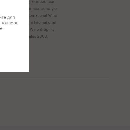
ные вкусовые характеристики
дных соревнованиях: золотую
 серебряную в International Wine
йте для
тую в Mundus Vini International
я товаров
е.
 в International Wine & Spirits
lies Internationales 2003.