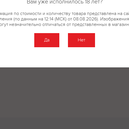
Вам уже исполнилось 18 лет?
ация по стоимости и количеству товара представлена на са
ения (по данным на 12:14 (МСК) от 08.08.2026). Изображени
огут незначительно отличаться от представленных в магазин
Да
Нет
Оставить отзыв