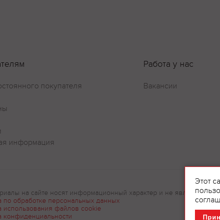
ателям
Работа у нас
остоянного покупателя
Вакансии
ны
и
ая информация
Этот с
пользо
риалы на сайте носят информационный характер и не являются рек
соглаш
а по обработке персональных данных
а использования файлов cookie
а конфиденциальности
При