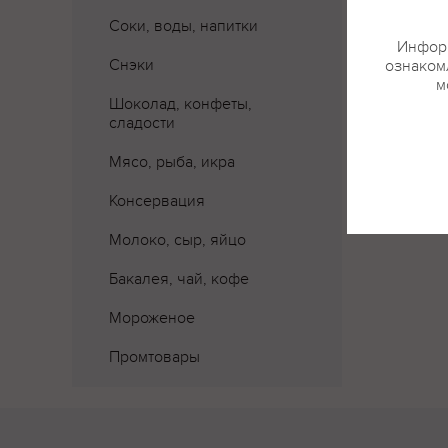
Соки, воды, напитки
Информ
Снэки
ознакомл
м
Шоколад, конфеты,
сладости
Мясо, рыба, икра
Консервация
Молоко, сыр, яйцо
Бакалея, чай, кофе
Мороженое
Промтовары