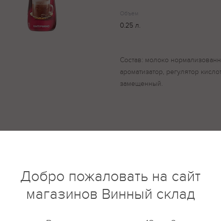
Объем
0.25 л.
Состав: молоко нормализованно
ароматизатор, регулятор кислот
замещенный.
купить?
Описание
Отзывы
Добро пожаловать на сайт
магазинов Винный склад