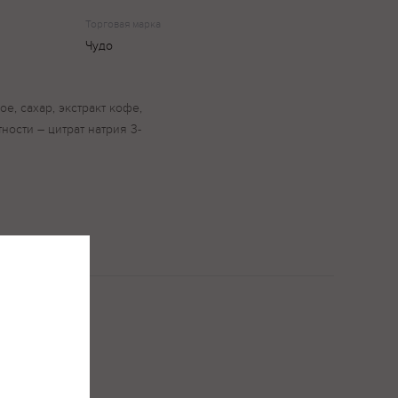
Торговая марка
Чудо
е, сахар, экстракт кофе,
ности – цитрат натрия 3-