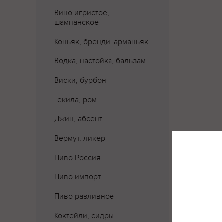
Вино игристое,
шампанское
Коньяк, бренди, арманьяк
Водка, настойка, бальзам
Виски, бурбон
Текила, ром
Джин, абсент
Вермут, ликер
Где 
Пиво Россия
Пиво импорт
Пиво разливное
Коктейли, сидры