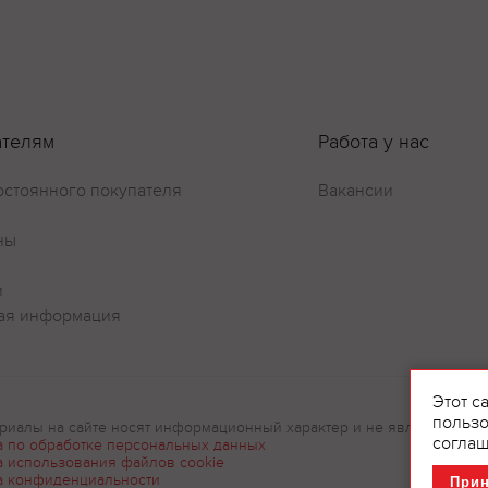
Оставить отзыв
ателям
Работа у нас
остоянного покупателя
Вакансии
ны
и
ая информация
Этот с
пользо
риалы на сайте носят информационный характер и не являются рек
соглаш
а по обработке персональных данных
а использования файлов cookie
а конфиденциальности
При