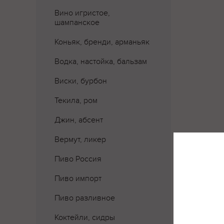
Вино игристое,
шампанское
Коньяк, бренди, арманьяк
Водка, настойка, бальзам
Виски, бурбон
Текила, ром
Джин, абсент
Вермут, ликер
Пиво Россия
Пиво импорт
Где 
Пиво разливное
Коктейли, сидры