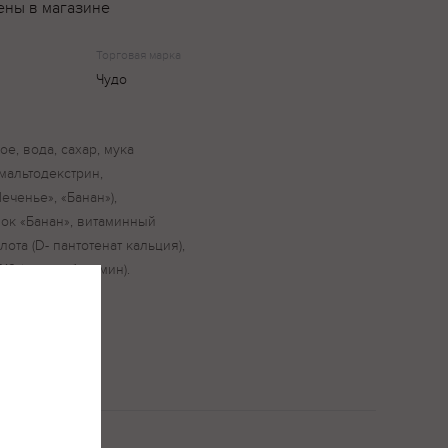
ены в магазине
Торговая марка
Чудо
е, вода, сахар, мука
мальтодекстрин,
еченье», «Банан»),
ок «Банан», витаминный
ота (D- пантотенат кальция),
В12 (цианкобаламин).