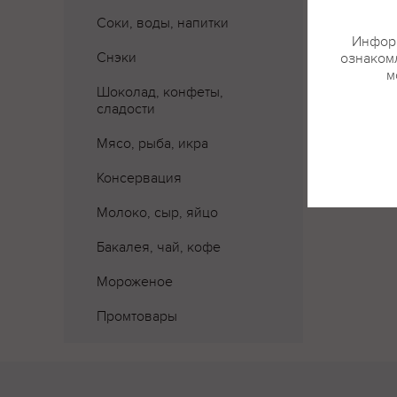
Соки, воды, напитки
Информ
Снэки
ознакомл
м
Шоколад, конфеты,
сладости
Мясо, рыба, икра
Консервация
Молоко, сыр, яйцо
Бакалея, чай, кофе
Мороженое
Промтовары