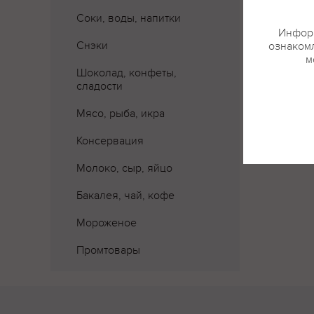
Соки, воды, напитки
Информ
Снэки
ознакомл
м
Шоколад, конфеты,
сладости
Мясо, рыба, икра
Консервация
Молоко, сыр, яйцо
Бакалея, чай, кофе
Мороженое
Промтовары