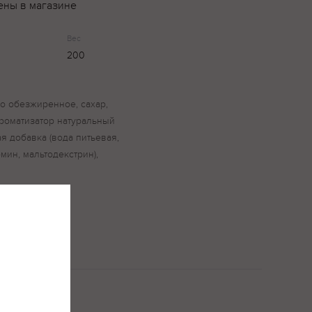
ены в магазине
Вес
200
о обезжиренное, сахар,
роматизатор натуральный
я добавка (вода питьевая,
мин, мальтодекстрин),