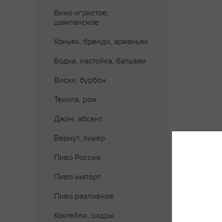
Вино игристое,
шампанское
Коньяк, бренди, арманьяк
Водка, настойка, бальзам
Виски, бурбон
Текила, ром
Джин, абсент
Вермут, ликер
Пиво Россия
Пиво импорт
Где 
Пиво разливное
Коктейли, сидры