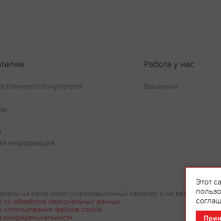
ателям
Работа у нас
остоянного покупателя
Вакансии
ны
и
ая информация
Этот с
пользо
риалы на сайте носят информационный характер и не являются рек
соглаш
а по обработке персональных данных
а использования файлов cookie
а конфиденциальности
При