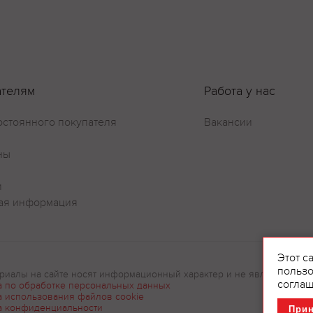
ателям
Работа у нас
остоянного покупателя
Вакансии
ны
и
ая информация
Этот с
пользо
риалы на сайте носят информационный характер и не являются рек
соглаш
а по обработке персональных данных
а использования файлов cookie
а конфиденциальности
При