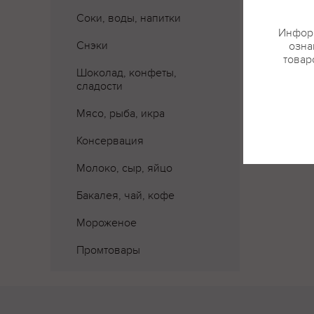
Соки, воды, напитки
Информ
Снэки
озна
товар
Шоколад, конфеты,
сладости
Мясо, рыба, икра
Консервация
Молоко, сыр, яйцо
Бакалея, чай, кофе
Мороженое
Промтовары