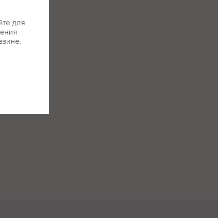
йте для
жения
азине.