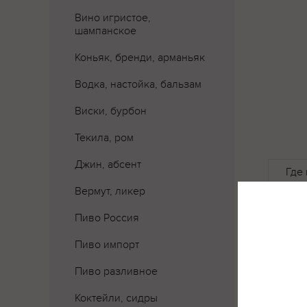
Вино игристое,
шампанское
Коньяк, бренди, арманьяк
Водка, настойка, бальзам
Виски, бурбон
Текила, ром
Джин, абсент
Где 
Вермут, ликер
Пиво Россия
Пиво импорт
Пиво разливное
Коктейли, сидры