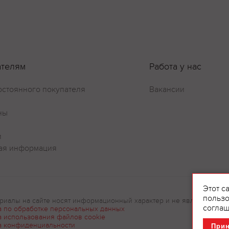
ателям
Работа у нас
остоянного покупателя
Вакансии
ны
и
ая информация
Этот с
пользо
риалы на сайте носят информационный характер и не являются рек
соглаш
а по обработке персональных данных
а использования файлов cookie
а конфиденциальности
При