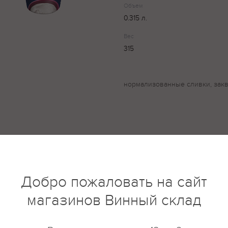
Объем
0.315 л.
Вес
315
нормализованные сливки, закв
купить?
Описание
Отзывы
Добро пожаловать на сайт
магазинов Винный склад