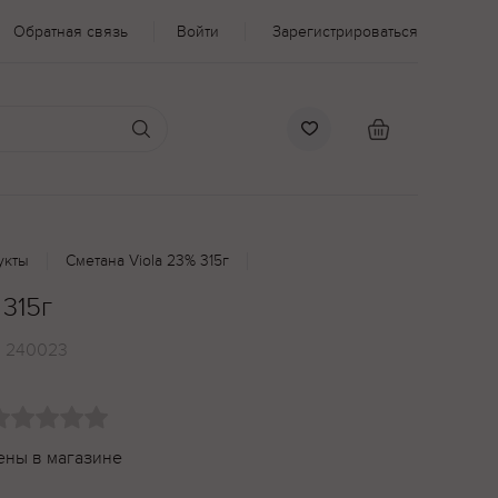
Обратная связь
Войти
Зарегистрироваться
укты
Сметана Viola 23% 315г
 315г
:
240023
ены в магазине