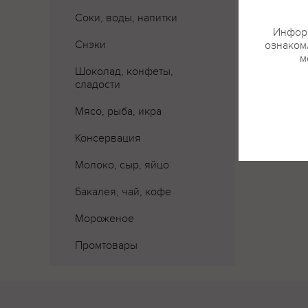
Соки, воды, напитки
Информ
Снэки
ознакомл
м
Шоколад, конфеты,
сладости
Мясо, рыба, икра
Консервация
Молоко, сыр, яйцо
Бакалея, чай, кофе
Мороженое
Промтовары