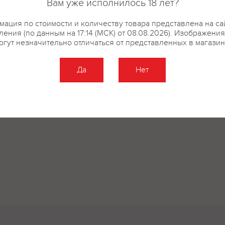
Вам уже исполнилось 18 лет?
ация по стоимости и количеству товара представлена на са
ения (по данным на 17:14 (МСК) от 08.08.2026). Изображени
огут незначительно отличаться от представленных в магазин
Да
Нет
Оставить отзыв