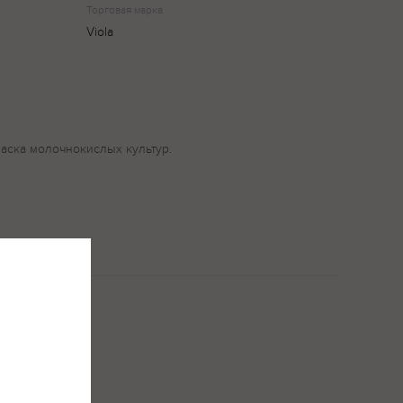
Торговая марка
Viola
аска молочнокислых культур.