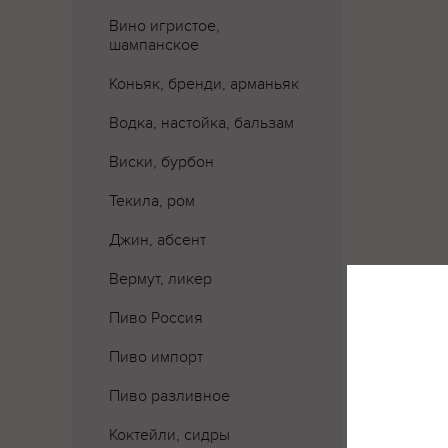
Вино игристое,
шампанское
Коньяк, бренди, арманьяк
Водка, настойка, бальзам
Виски, бурбон
Текила, ром
Джин, абсент
Вермут, ликер
Где 
Пиво Россия
Пиво импорт
Пиво разливное
Коктейли, сидры