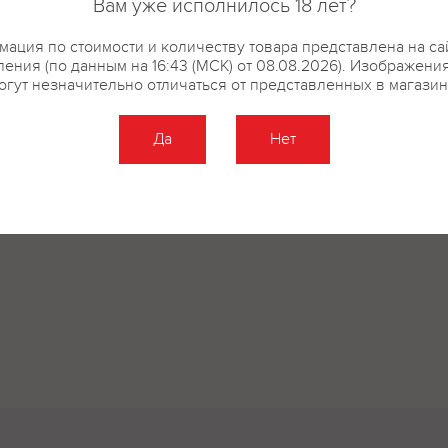
Вам уже исполнилось 18 лет?
купить?
Описание
Отзывы
ация по стоимости и количеству товара представлена на са
ения (по данным на 16:43 (МСК) от 08.08.2026). Изображени
огут незначительно отличаться от представленных в магазин
Да
Нет