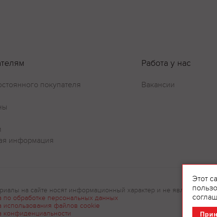
Оставить отзыв
ателям
Работа у нас
остоянного покупателя
Вакансии
ны
и
ая информация
Этот с
пользо
риалы на сайте носят информационный характер и не являются рек
соглаш
а по обработке персональных данных
а использования файлов cookie
а конфиденциальности
При