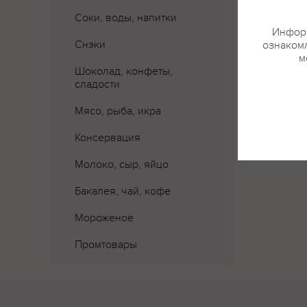
Соки, воды, напитки
Где 
Информ
Снэки
ознакомл
м
Шоколад, конфеты,
сладости
Мясо, рыба, икра
Консервация
Молоко, сыр, яйцо
Бакалея, чай, кофе
Мороженое
Промтовары