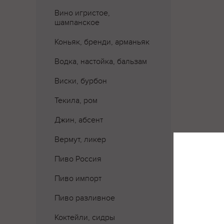
Вино игристое,
шампанское
Коньяк, бренди, арманьяк
Водка, настойка, бальзам
Виски, бурбон
Текила, ром
Джин, абсент
Вермут, ликер
Пиво Россия
Пиво импорт
Пиво разливное
Коктейли, сидры