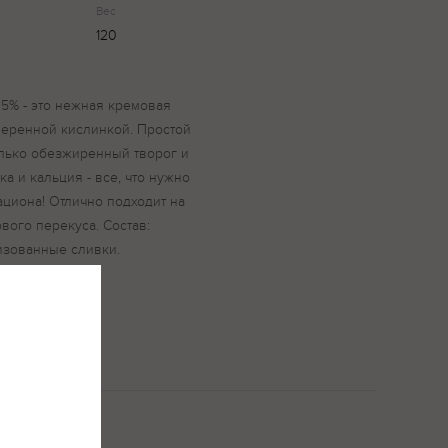
Вес
120
5% - это нежная кремовая
умеренной кислинкой. Простой
олько обезжиренный творог и
а и кальция - все, что нужно
циона! Отлично подходит на
вого перекуса. Состав:
изованные сливки.