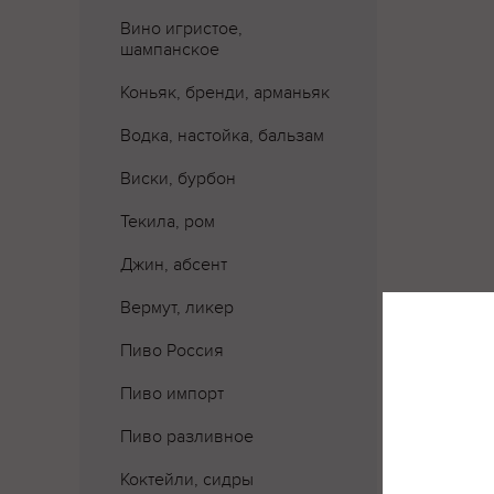
Вино игристое,
шампанское
Коньяк, бренди, арманьяк
Водка, настойка, бальзам
Виски, бурбон
Текила, ром
Джин, абсент
Вермут, ликер
Пиво Россия
Пиво импорт
Где 
Пиво разливное
Коктейли, сидры