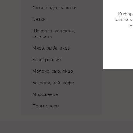
Соки, воды, напитки
Информ
Снэки
ознакомл
м
Шоколад, конфеты,
сладости
Мясо, рыба, икра
Консервация
Молоко, сыр, яйцо
Бакалея, чай, кофе
Мороженое
Промтовары