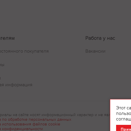
Оставить отзыв
ателям
Работа у нас
остоянного покупателя
Вакансии
ны
и
ая информация
Этот с
пользо
риалы на сайте носят информационный характер и не являются рек
соглаш
а по обработке персональных данных
а использования файлов cookie
а конфиденциальности
При