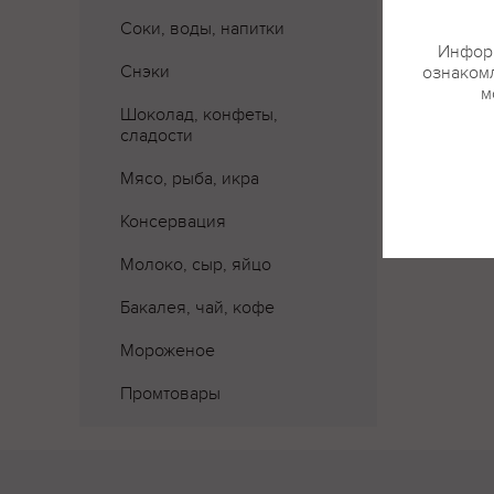
Соки, воды, напитки
Информ
Снэки
ознакомл
м
Шоколад, конфеты,
сладости
Мясо, рыба, икра
Консервация
Молоко, сыр, яйцо
Бакалея, чай, кофе
Мороженое
Промтовары