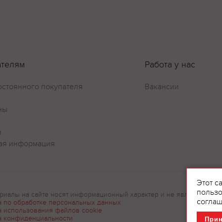
ателям
Работа у нас
остоянного покупателя
Вакансии
ны
и
ая информация
Этот с
пользо
риалы на сайте носят информационный характер и не являются рек
соглаш
а по обработке персональных данных
а использования файлов cookie
а конфиденциальности
При