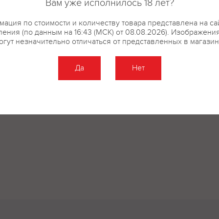
Вам уже исполнилось 18 лет?
ация по стоимости и количеству товара представлена на са
ения (по данным на 16:43 (МСК) от 08.08.2026). Изображени
огут незначительно отличаться от представленных в магазин
Да
Нет
Оставить отзыв