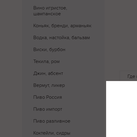
Вино игристое,
шампанское
Коньяк, бренди, арманьяк
Водка, настойка, бальзам
Виски, бурбон
Текила, ром
Джин, абсент
Где 
Вермут, ликер
Пиво Россия
Пиво импорт
Пиво разливное
Коктейли, сидры