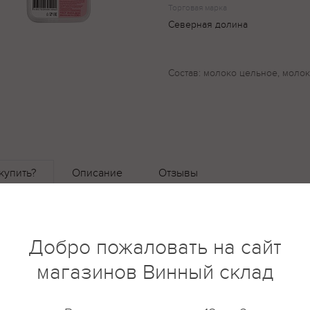
Торговая марка
Северная долина
Состав: молоко цельное, молок
купить?
Описание
Отзывы
Добро пожаловать на сайт
магазинов Винный склад