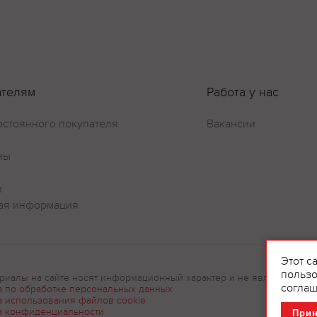
Оставить отзыв
ателям
Работа у нас
остоянного покупателя
Вакансии
ны
и
ая информация
Этот с
пользо
риалы на сайте носят информационный характер и не являются рек
соглаш
а по обработке персональных данных
а использования файлов cookie
а конфиденциальности
При