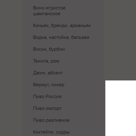
Вино игристое,
шампанское
Коньяк, бренди, арманьяк
Водка, настойка, бальзам
Виски, бурбон
Текила, ром
Джин, абсент
Вермут, ликер
Пиво Россия
Пиво импорт
Пиво разливное
Где 
Коктейли, сидры