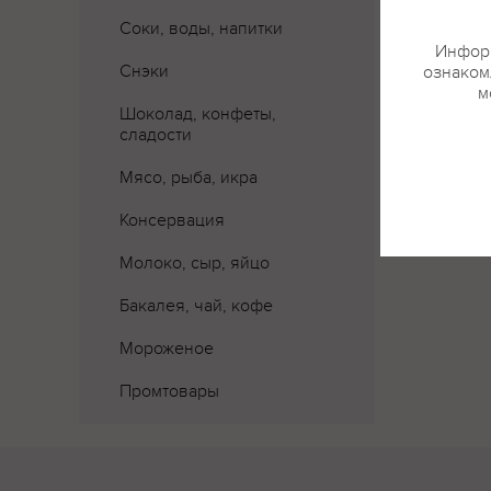
Соки, воды, напитки
Информ
Снэки
ознакомл
м
Шоколад, конфеты,
сладости
Мясо, рыба, икра
Консервация
Молоко, сыр, яйцо
Бакалея, чай, кофе
Мороженое
Промтовары