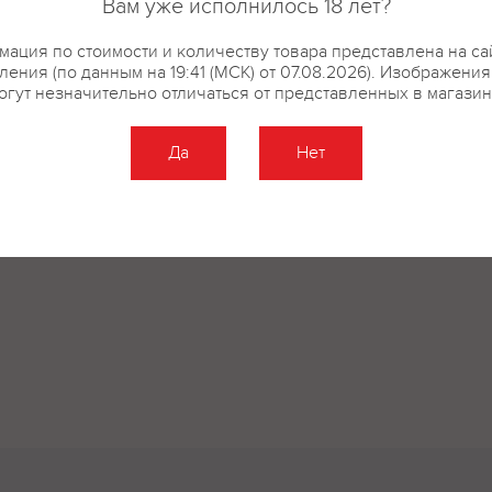
Вам уже исполнилось 18 лет?
ация по стоимости и количеству товара представлена на са
ения (по данным на 19:41 (МСК) от 07.08.2026). Изображени
огут незначительно отличаться от представленных в магазин
Да
Нет