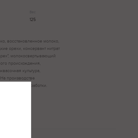
Вес
125
ко, восстановленное молоко,
кие орехи, консервант нитрат
 орех", молокосвертывающий
ого происхождения,
квасочная культура,
 На производстве
одукты их переработки.