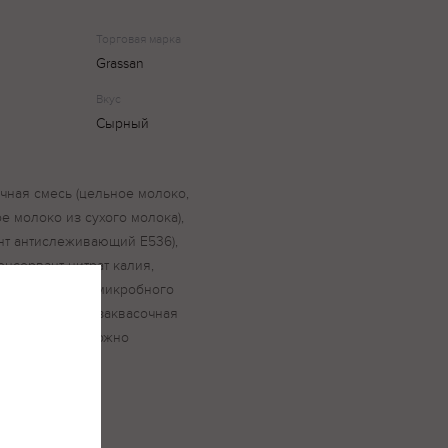
Торговая марка
Grassan
Вкус
Сырный
чная смесь (цельное молоко,
 молоко из сухого молока),
ент антислеживающий Е536),
онсервант нитрат калия,
ный препарат микробного
бактериальная заквасочная
ль аннато. Возможно