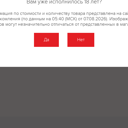
Вам уже исполнилось 18 лет?
купить?
Описание
Отзывы
ация по стоимости и количеству товара представлена на са
комления (по данным на 05:40 (МСК) от 07.08.2026). Изобра
ов могут незначительно отличаться от представленных в маг
Да
Нет