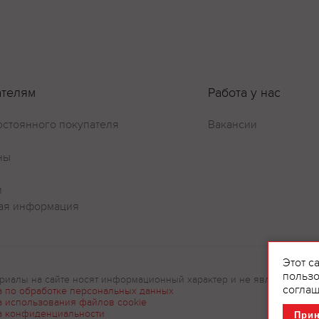
Оставить отзыв
ателям
Работа у нас
остоянного покупателя
Вакансии
ны
и
ая информация
Этот с
пользо
риалы на сайте носят информационный характер и не являются рек
соглаш
а по обработке персональных данных
а использования файлов cookie
а конфиденциальности
При