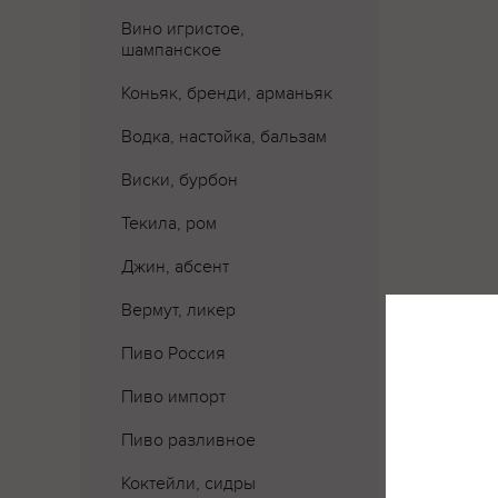
Вино игристое,
шампанское
Коньяк, бренди, арманьяк
Водка, настойка, бальзам
Виски, бурбон
Текила, ром
Джин, абсент
Вермут, ликер
Пиво Россия
Пиво импорт
Пиво разливное
Коктейли, сидры