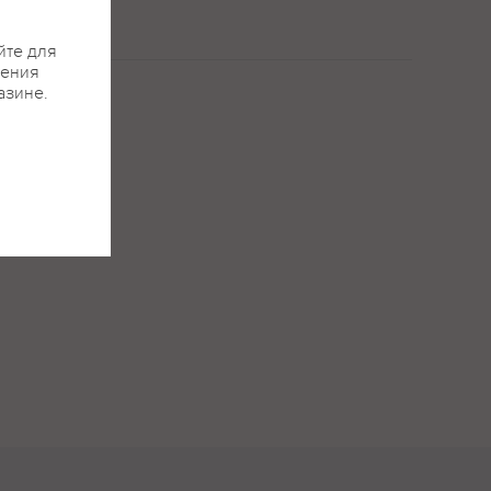
йте для
жения
азине.