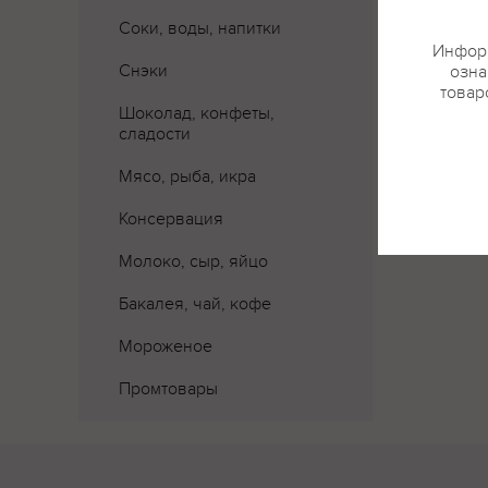
Соки, воды, напитки
Где 
Информ
Снэки
озна
товар
Шоколад, конфеты,
сладости
Мясо, рыба, икра
Консервация
Молоко, сыр, яйцо
Бакалея, чай, кофе
Мороженое
Промтовары