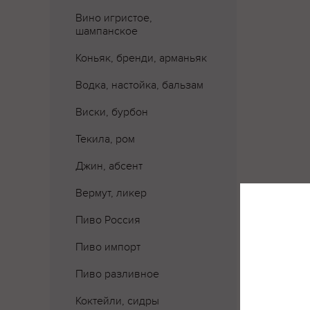
Вино игристое,
шампанское
Коньяк, бренди, арманьяк
Водка, настойка, бальзам
Виски, бурбон
Текила, ром
Джин, абсент
Вермут, ликер
Пиво Россия
Где 
Пиво импорт
Пиво разливное
Коктейли, сидры