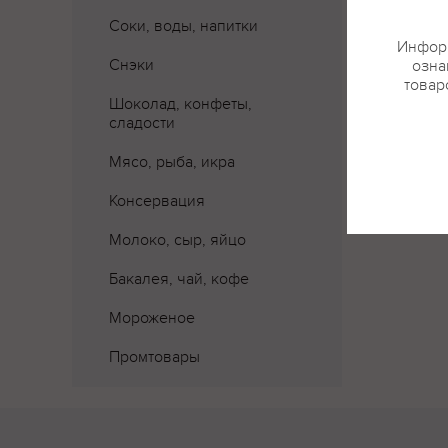
Соки, воды, напитки
Информ
Снэки
озна
товар
Шоколад, конфеты,
сладости
Мясо, рыба, икра
Консервация
Молоко, сыр, яйцо
Бакалея, чай, кофе
Мороженое
Промтовары