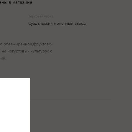
ены в магазине
Торговая марка
Суздальский молочный завод
ко обезжиренное,фруктово-
 на йогуртовых культурах с
ий.