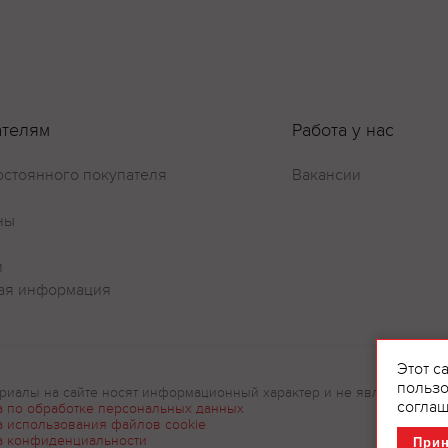
ателям
Работа у нас
остоянного покупателя
Вакансии
ны
и
ая информация
Этот с
пользо
риалы на сайте носят информационный характер и не являются рек
соглаш
а по обработке персональных данных
а использования файлов cookie
а конфиденциальности
При