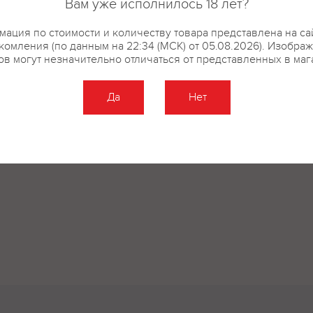
Вам уже исполнилось 18 лет?
ация по стоимости и количеству товара представлена на са
комления (по данным на 22:34 (МСК) от 05.08.2026). Изобра
ов могут незначительно отличаться от представленных в маг
Да
Нет
Оставить отзыв