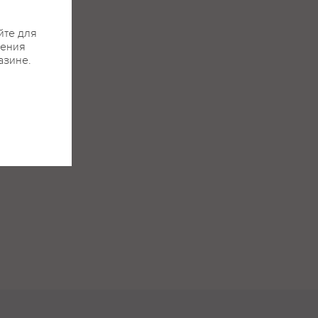
йте для
жения
азине.