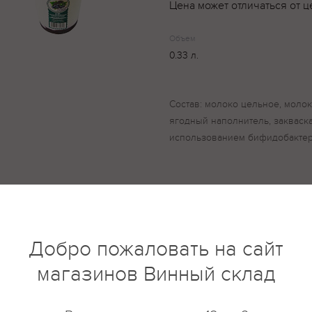
Цена может отличаться от ц
Объем
0.33 л.
Состав: молоко цельное, моло
ягодный наполнитель, закваска
использованием бифидобактер
купить?
Описание
Отзывы
Добро пожаловать на сайт
магазинов Винный склад