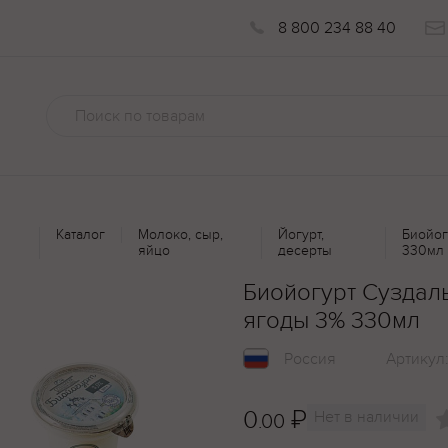
8 800 234 88 40
Каталог
Молоко, сыр,
Йогурт,
Биойог
яйцо
десерты
330мл
Биойогурт Суздал
ягоды 3% 330мл
Россия
Артикул
0
₽
Нет в наличии
.00