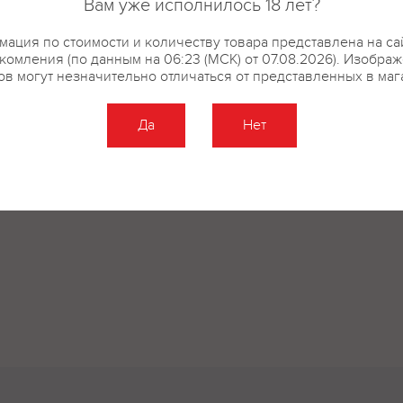
Вам уже исполнилось 18 лет?
ация по стоимости и количеству товара представлена на са
комления (по данным на 06:23 (МСК) от 07.08.2026). Изобра
ов могут незначительно отличаться от представленных в маг
Да
Нет
Оставить отзыв