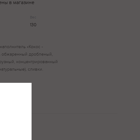
ены в магазине
Вес
130
наполнитель «Кокос -
ль обжаренный дробленый,
урузный, концентрированный
натуральные), сливки.