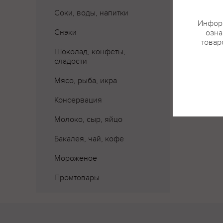
Соки, воды, напитки
Информ
Снэки
озна
товар
Шоколад, конфеты,
сладости
Мясо, рыба, икра
Консервация
Молоко, сыр, яйцо
Бакалея, чай, кофе
Мороженое
Промтовары