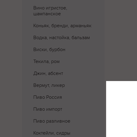
Вино игристое,
шампанское
Коньяк, бренди, арманьяк
Водка, настойка, бальзам
Виски, бурбон
Текила, ром
Джин, абсент
Вермут, ликер
Пиво Россия
Где 
Пиво импорт
Пиво разливное
Коктейли, сидры