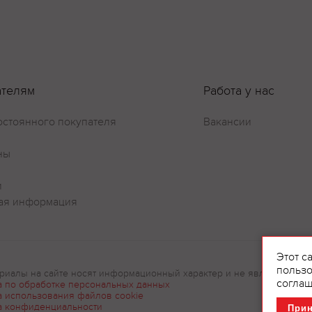
ателям
Работа у нас
остоянного покупателя
Вакансии
ны
и
ая информация
Этот с
пользо
риалы на сайте носят информационный характер и не являются рек
соглаш
а по обработке персональных данных
а использования файлов cookie
а конфиденциальности
При