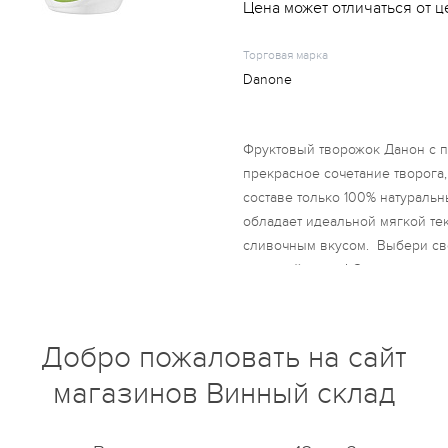
Цена может отличаться от ц
Торговая марка
Danone
Фруктовый творожок Данон с п
прекрасное сочетание творога,
составе только 100% натураль
обладает идеальной мягкой тек
сливочным вкусом. Выбери сво
для всей семьи! Состав: творо
нормализованные сливки, напол
абрикос; кукурузный крахмал; 
загуститель - пектины; концен
Добро пожаловать на сайт
красители - экстракт паприки, 
магазинов Винный склад
содержать следы глютена, орех
фруктовой косточки.