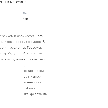
ены в магазине
Вес
130
ерсиком и абрикосом – это
 сливок и сочных фруктов! В
ные ингредиенты. Творожок
стурой, густотой и нежным
й вкус идеального завтрака
г обезжиренный,
нитель (вода; сахар; персик;
натуральный ароматизатор;
трированный лимонный сок;
куркумин), сахар. Может
ов, яйца куриного, фрагменты