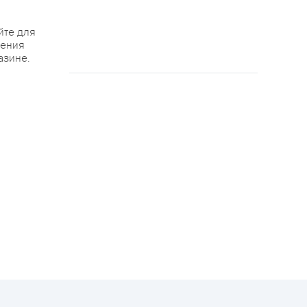
йте для
жения
азине.