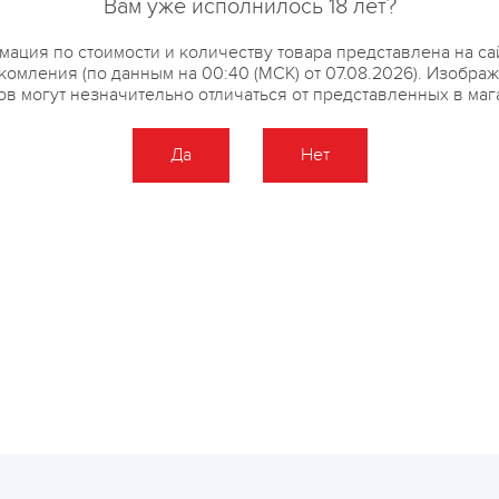
Вам уже исполнилось 18 лет?
ация по стоимости и количеству товара представлена на са
комления (по данным на 00:40 (МСК) от 07.08.2026). Изобра
ов могут незначительно отличаться от представленных в маг
купить?
Описание
Отзывы
Да
Нет