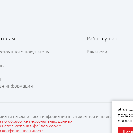
ателям
Работа у нас
Оставить отзыв
остоянного покупателя
Вакансии
ны
и
ая информация
Этот с
пользо
риалы на сайте носят информационный характер и не являются рек
соглаш
а по обработке персональных данных
а использования файлов cookie
а конфиденциальности
При