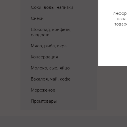
Соки, воды, напитки
Где 
Информ
Снэки
озна
товар
Шоколад, конфеты,
сладости
Мясо, рыба, икра
Консервация
Молоко, сыр, яйцо
Бакалея, чай, кофе
Мороженое
Промтовары