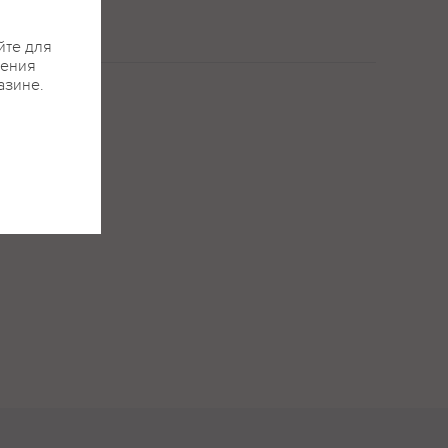
йте для
жения
азине.