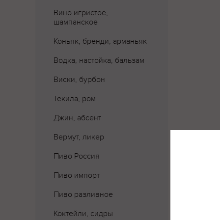
Вино игристое,
шампанское
Коньяк, бренди, арманьяк
Водка, настойка, бальзам
Виски, бурбон
Текила, ром
Джин, абсент
Вермут, ликер
Пиво Россия
Пиво импорт
Пиво разливное
Коктейли, сидры