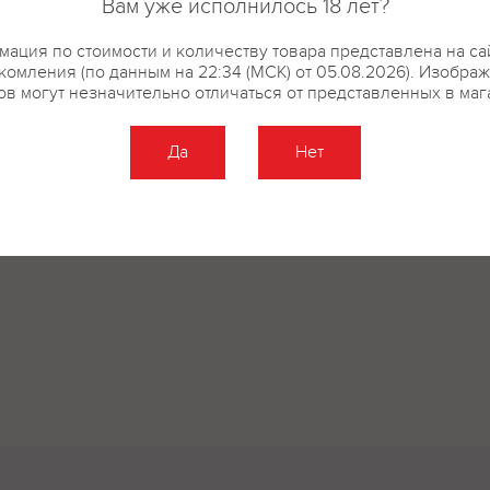
Вам уже исполнилось 18 лет?
купить?
Описание
Отзывы
ация по стоимости и количеству товара представлена на са
комления (по данным на 22:34 (МСК) от 05.08.2026). Изобра
ов могут незначительно отличаться от представленных в маг
Да
Нет