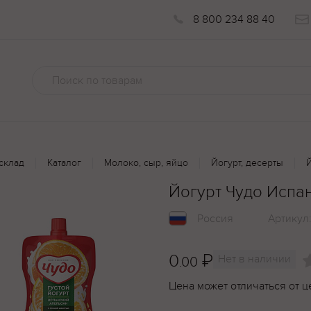
8 800 234 88 40
склад
Каталог
Молоко, сыр, яйцо
Йогурт, десерты
Й
Йогурт Чудо Испан
Россия
Артикул
0
₽
Нет в наличии
.00
Цена может отличаться от ц