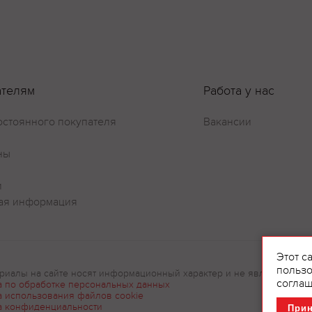
Оставить отзыв
ателям
Работа у нас
остоянного покупателя
Вакансии
ны
и
ая информация
Этот с
пользо
риалы на сайте носят информационный характер и не являются рек
соглаш
а по обработке персональных данных
а использования файлов cookie
а конфиденциальности
При