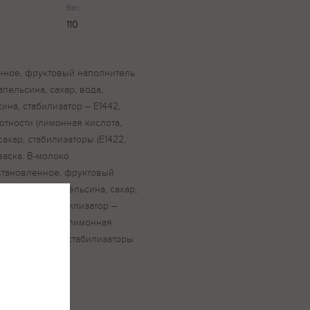
Вес
110
нное, фруктовый наполнитель
пельсина, cахар, вода,
на, cтабилизатор – Е1442,
отности (лимонная кислота,
сахар, стабилизаторы (Е1422,
васка. В-молоко
становленное, фруктовый
ин» (мякоть апельсина, cахар,
пельсина, cтабилизатор –
ры кислотности (лимонная
енный)), сахар, стабилизаторы
ин, закваска.