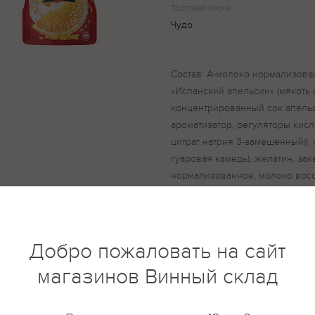
Торговая марка
Чудо
Состав: А-молоко нормализова
«Испанский апельсин» (мякоть а
концентрированный сок апельси
ароматизатор, регуляторы кисл
цитрат натрия 3-замещенный)), 
гуаровая камедь), желатин, зак
нормализованное, молоко вос
наполнитель «Испанский апельс
вода, концентрированный сок а
Е1442, ароматизатор, регулято
кислота, цитрат натрия 3-замещ
Добро пожаловать на сайт
(Е1422, гуаровая камедь), желат
магазинов Винный склад