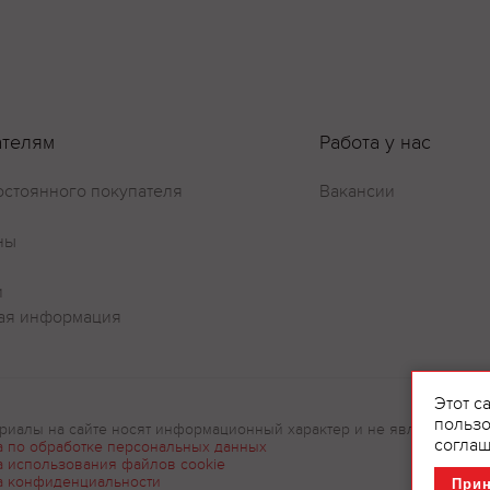
ателям
Работа у нас
остоянного покупателя
Вакансии
Оставить отзыв
ны
и
ая информация
Этот с
пользо
риалы на сайте носят информационный характер и не являются рек
соглаш
а по обработке персональных данных
а использования файлов cookie
а конфиденциальности
При