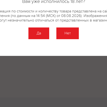
Вам уже исполнилось 18 лет?
кислота; ароматизаторы.
ация по стоимости и количеству товара представлена на са
ения (по данным на 14:54 (МСК) от 08.08.2026). Изображени
огут незначительно отличаться от представленных в магазин
купить?
Описание
Отзывы
Да
Нет