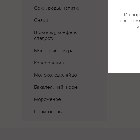
Соки, воды, напитки
Информ
Снэки
ознакомл
м
Шоколад, конфеты,
сладости
Где 
Мясо, рыба, икра
Консервация
Молоко, сыр, яйцо
Бакалея, чай, кофе
Мороженое
Промтовары