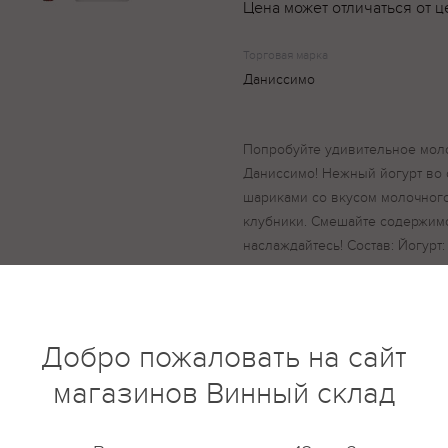
Цена может отличаться от ц
Торговая марка
Даниссимо
Попробуйте удивительное моло
Даниссимо! Нежный йогурт во 
шариками со вкусом молочног
клубники. Смешайте содержимо
наслаждайтесь! Состав: Йогурт
восстановленное молоко из сух
закваска. Хрустящие шарики с
шоколад (сахар, какао-масло, 
молочная сыворотка, эмульгато
Добро пожаловать на сайт
ароматизатор); злаковая сердц
магазинов Винный склад
сахар, мука из ячменного солод
свекольный, кармины; стабилиз
глазирователь: шеллак; регуля