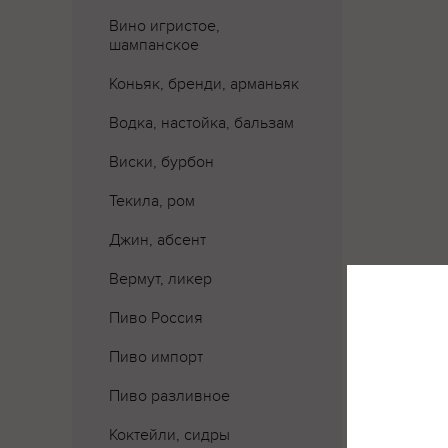
Вино игристое,
шампанское
Коньяк, бренди, арманьяк
Водка, настойка, бальзам
Виски, бурбон
Текила, ром
Джин, абсент
Вермут, ликер
Пиво Россия
Пиво импорт
Пиво разливное
Коктейли, сидры