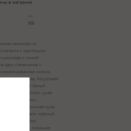
ены в магазине
Вес
105
чное лакомство от
сочетании с хрустящими
о шоколада и сочной
е двух стаканчиков и
: нормализованное молоко,
ого молока, сахар, йогуртовая
 ягодным вкусом: белый
сухое цельное молоко, сухая
р: соевый лецитин,
евинка (рис, пшеничная мука,
а, соль); красители: красный
атор: гуммиарабик;
тор кислотности: лимонная