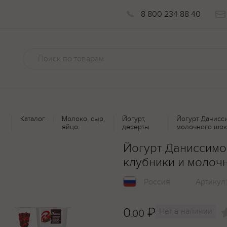
8 800 234 88 40
Каталог
Молоко, сыр,
Йогурт,
Йогурт Данисс
яйцо
десерты
молочного шок
Йогурт Даниссимо
клубники и молоч
Россия
Артикул
0
₽
Нет в наличии
.00