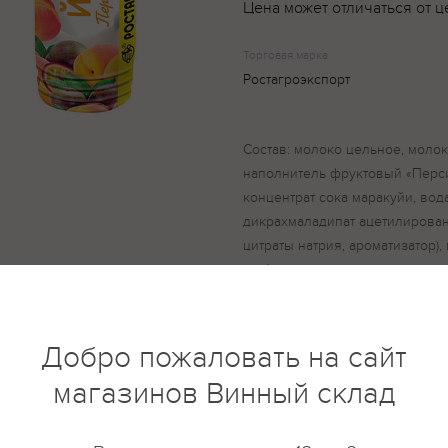
Цена может отличаться от ц
Торговая марка
Ростагроэкспорт
Состав: молоко цельное, молок
наполнитель фруктовый «Персик
концентрат сока маракуйи, вода
дикрахмаладипат ацетилирован
цитраты натрия, ароматизатор)
стабилизатор-дикрахмаладипат
термофильных молочнокислых 
молочнокислой палочки
Добро пожаловать на сайт
магазинов Винный склад
купить?
Описание
Отзывы