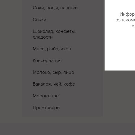
Соки, воды, напитки
Информ
Снэки
ознакомл
м
Шоколад, конфеты,
сладости
Мясо, рыба, икра
Консервация
Молоко, сыр, яйцо
Бакалея, чай, кофе
Мороженое
Промтовары