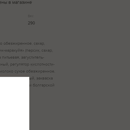
ены в магазине
Вес
290
о обезжиренное, сахар,
-маракуйя» (персик, сахар,
 питьевая, загуститель-
ный, регулятор кислотности-
, молоко сухое обезжиренное,
 ацетилированный, закваска
стрептококков и болгарской