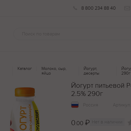
8 800 234 88 40
Каталог
Молоко, сыр,
Йогурт,
Йогу
яйцо
десерты
290г
Йогурт питьевой 
2.5% 290г
Россия
Артикул
0
₽
Нет в наличии
.00