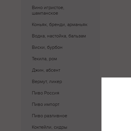
Вино игристое,
шампанское
Коньяк, бренди, арманьяк
Водка, настойка, бальзам
Виски, бурбон
Текила, ром
Джин, абсент
Вермут, ликер
Пиво Россия
Пиво импорт
Пиво разливное
Коктейли, сидры
Где 