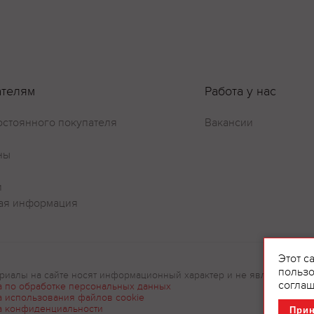
Оставить отзыв
ателям
Работа у нас
остоянного покупателя
Вакансии
ны
и
ая информация
Этот с
пользо
риалы на сайте носят информационный характер и не являются рек
соглаш
а по обработке персональных данных
а использования файлов cookie
а конфиденциальности
При