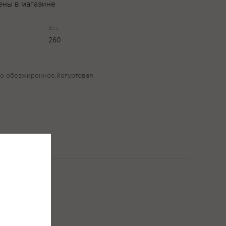
ены в магазине
Вес
260
ко обезжиренное,йогуртовая