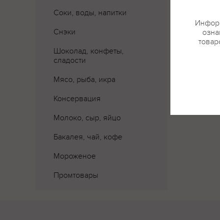
Соки, воды, напитки
Информ
Снэки
озна
товар
Шоколад, конфеты,
сладости
Мясо, рыба, икра
Консервация
Молоко, сыр, яйцо
Бакалея, чай, кофе
Мороженое
Промтовары