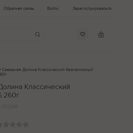
Обратная связь
Войти
Зарегистрироваться
т Северная Долина Классический безлактозный
260г
Долина Классический
% 260г
:
232258