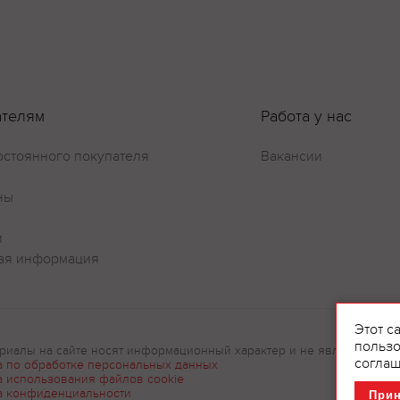
ателям
Работа у нас
остоянного покупателя
Вакансии
ны
и
ая информация
Этот с
пользо
риалы на сайте носят информационный характер и не являются рек
соглаш
а по обработке персональных данных
а использования файлов cookie
а конфиденциальности
При