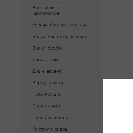
Вино игристое,
шампанское
Коньяк, бренди, арманьяк
Водка, настойка, бальзам
Виски, бурбон
Текила, ром
Джин, абсент
Вермут, ликер
Где 
Пиво Россия
Пиво импорт
Пиво разливное
Коктейли, сидры