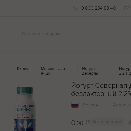
8 800 234 88 40
Каталог
Молоко, сыр,
Йогурт,
Йогур
яйцо
десерты
2.2% 
Йогурт Северная 
безлактозный 2.2
Россия
Артикул
0
₽
Нет в наличии
.00