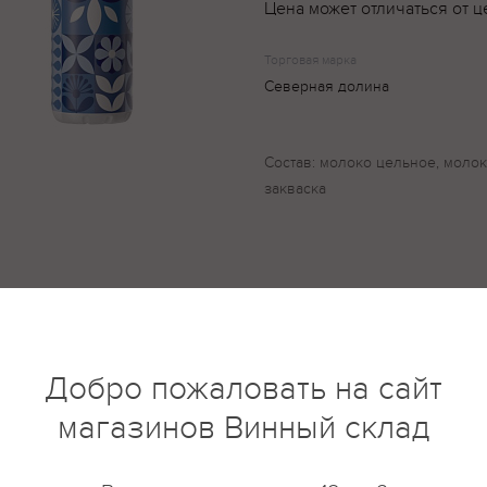
Цена может отличаться от ц
Торговая марка
Северная долина
Состав: молоко цельное, моло
закваска
купить?
Описание
Отзывы
Добро пожаловать на сайт
магазинов Винный склад