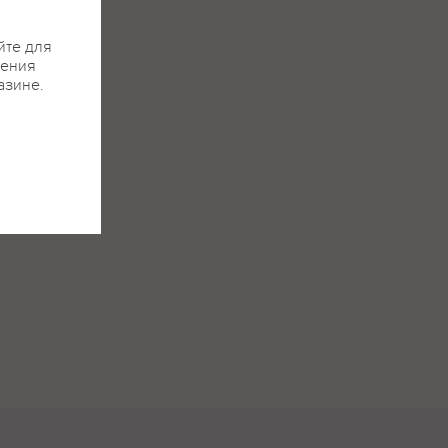
йте для
жения
азине.