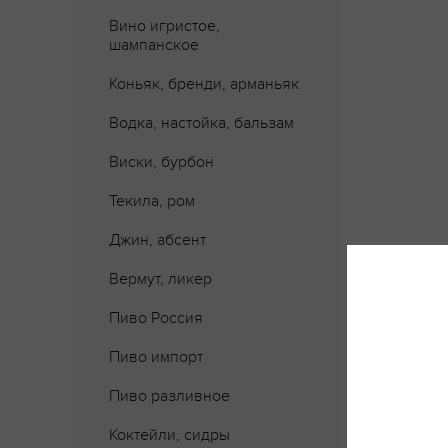
Вино игристое,
шампанское
Коньяк, бренди, арманьяк
Водка, настойка, бальзам
Виски, бурбон
Текила, ром
Джин, абсент
Вермут, ликер
Пиво Россия
Пиво импорт
Пиво разливное
Коктейли, сидры