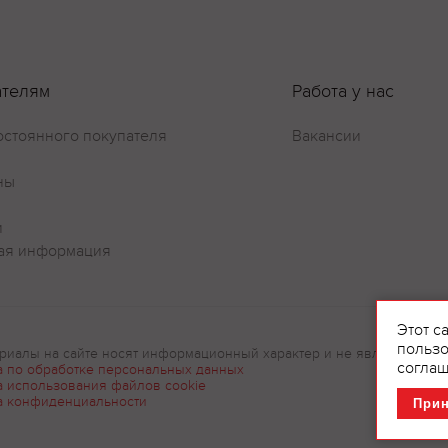
ателям
Работа у нас
Оставить отзыв
остоянного покупателя
Вакансии
ны
и
ая информация
Этот с
пользо
риалы на сайте носят информационный характер и не являются рек
соглаш
а по обработке персональных данных
а использования файлов cookie
а конфиденциальности
При