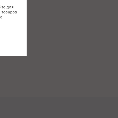
йте для
я товаров
е.