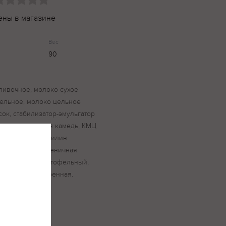
ены в магазине
Вес
90
сливочное, молоко сухое
ельное, молоко цельное
сок, стабилизатор-эмульгатор
кислот, гуаровая камедь, КМЦ
роматизатор ванилин.
тьевая, мука пшеничная
ое, крахмал картофельный,
вая, соль поваренная.