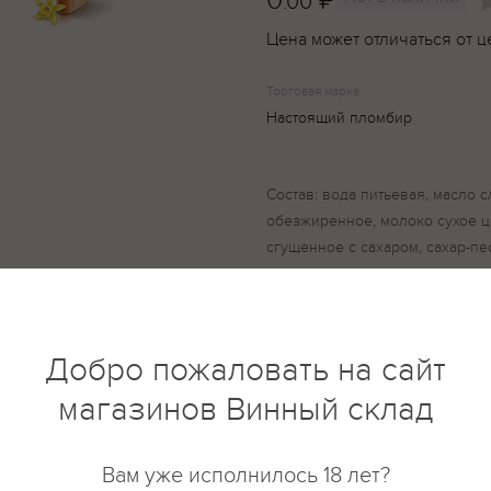
0
.00
Цена может отличаться от ц
Торговая марка
Настоящий пломбир
Состав: вода питьевая, масло 
обезжиренное, молоко сухое ц
сгущенное с сахаром, сахар-пе
(моно- и диглицериды жирных 
натриевая соль, каррагинан), а
Вафельный стаканчик: вода пи
хлебопекарная, масло кокосов
Добро пожаловать на сайт
эмульгатор лецитин, сода пище
магазинов Винный склад
Вам уже исполнилось 18 лет?