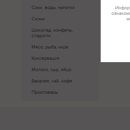
Где 
Соки, воды, напитки
Информ
ознакомл
Снэки
м
Шоколад, конфеты,
сладости
Мясо, рыба, икра
Консервация
Молоко, сыр, яйцо
Бакалея, чай, кофе
Промтовары