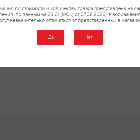
купить?
Описание
Отзывы
ация по стоимости и количеству товара представлена на са
ения (по данным на 23:01 (МСК) от 07.08.2026). Изображени
огут незначительно отличаться от представленных в магазин
Да
Нет